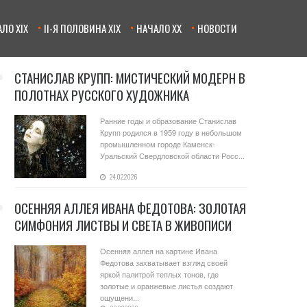
ЛО XIX
II-Я ПОЛОВИНА XIX
НАЧАЛО XX
НОВОСТИ
СТАНИСЛАВ КРУПП: МИСТИЧЕСКИЙ МОДЕРН В
ПОЛОТНАХ РУССКОГО ХУДОЖНИКА
Ранние годы и образование Станислав
Крупп родился в 1959 году в небольшом
промышленном городе Каменск-
Уральский Свердловской области Росс...
24.02.2026
ОСЕННЯЯ АЛЛЕЯ ИВАНА ФЕДОТОВА: ЗОЛОТАЯ
СИМФОНИЯ ЛИСТВЫ И СВЕТА В ЖИВОПИСИ
Осенняя аллея на картине Ивана
Федотова захватывает взгляд своей
яркой палитрой теплых тонов, где
золотые и оранжевые листья создают
ощущени...