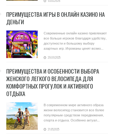
03.02.2026
ПРЕИМУЩЕСТВА ИГРЫ В ОНЛАЙН КАЗИНО НА
ДЕНЬГИ
Современные онлайн казино привлекают
все больше игроков благодаря удобству,
доступности и большому выбору
азартных игр. Игроманы ценят возмо...
29.09.2025
ПРЕИМУЩЕСТВА И ОСОБЕННОСТИ ВЫБОРА
ЖЕНСКОГО ЛЕГКОГО ВЕЛОСИПЕДА ДЛЯ
КОМФОРТНЫХ ПРОГУЛОК И АКТИВНОГО
ОТДЫХА
В современном мире активного образа
жизни велосипед становится все более
популярным средством передвижения,
спорта и отдыха. Особенно актуал...
21.05.2025