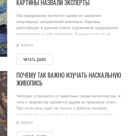
КАРТИНЫ НАЗВАЛИ ЭКСПЕРТЫ
Абстракционизм является одним из наиболее
популярных направлений живописи. Картины
работающих в данном ключе художников традиционно
приковывают к себе внимание. Большинство их не
понимает, однако при ...
18.03.2019
ЧИТАТЬ ДАЛЕЕ
ПОЧЕМУ ТАК ВАЖНО ИЗУЧАТЬ НАСКАЛЬНУЮ
ЖИВОПИСЬ
Человек отличается от животных своим интеллектом, и
тяга к творчеству является одним из признаков этого.
При этом речь идет не только о работах великих
европейских художников, но и о куда более древне...
22.02.2019