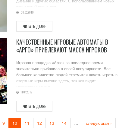
дизайне и других областях. С использованием новых
технологий также поя...
06.02.2019
ЧИТАТЬ ДАЛЕЕ
КАЧЕСТВЕННЫЕ ИГРОВЫЕ АВТОМАТЫ В
«АРГО» ПРИВЛЕКАЮТ МАССУ ИГРОКОВ
Игровая площадка «Арго» за последнее время
значительно прибавила в своей популярности. Все
большее количество людей стремится начать играть в
азартные игры именно здесь, так как видит
многочисленные п...
11.01.2019
ЧИТАТЬ ДАЛЕЕ
9
10
11
12
13
14
…
следующая ›