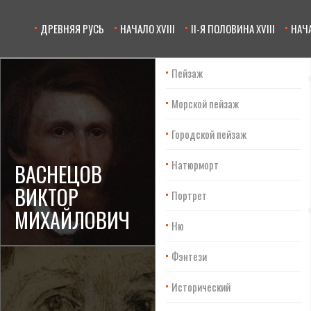
ДРЕВНЯЯ РУСЬ
НАЧАЛО XVIII
II-Я ПОЛОВИНА XVIII
НАЧА
Пейзаж
Морской пейзаж
Городской пейзаж
Натюрморт
ВАСНЕЦОВ
ВИКТОР
Портрет
МИХАЙЛОВИЧ
Ню
Фэнтези
Исторический