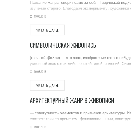
Название жанра говорит само за себя. Творческий подх
изучение старого. Благодаря эксперименту, художники
19.08.2018
ЧИТАТЬ ДАЛЕЕ
СИМВОЛИЧЕСКАЯ ЖИВОПИСЬ
(греч. σύμβολον) — это знак, изображение какого-нибуд
условный знак каких-либо понятий, идей, явлений. Симво
19.08.2018
ЧИТАТЬ ДАЛЕЕ
АРХИТЕКТУРНЫЙ ЖАНР В ЖИВОПИСИ
— совокупность элементов и признаков архитектуры. Из
соответствии со временем, функциональными, конструк
19.08.2018