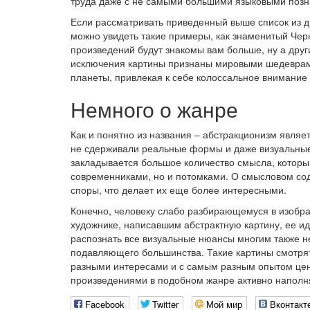
труда даже с не самыми большими языковыми поз
Если рассматривать приведенный выше список из д
можно увидеть такие примеры, как знаменитый Черн
произведений будут знакомы вам больше, ну а други
исключения картины признаны мировыми шедеврам
планеты, привлекая к себе колоссальное внимание ц
Немного о жанре
Как и понятно из названия – абстракционизм являе
не сдерживали реальные формы и даже визуальные с
закладывается большое количество смысла, который
современниками, но и потомками. О смысловом сод
споры, что делает их еще более интересными.
Конечно, человеку слабо разбирающемуся в изобраз
художнике, написавшим абстрактную картину, ее иде
распознать все визуальные нюансы многим также н
подавляющего большинства. Такие картины смотря
разными интересами и с самым разным опытом цени
произведениями в подобном жанре активно наполн
Facebook
Twitter
Мой мир
Вконтакт