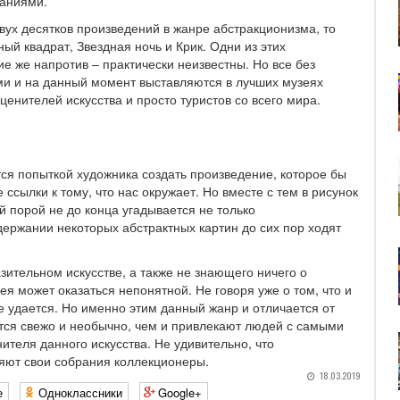
наниями.
вух десятков произведений в жанре абстракционизма, то
ый квадрат, Звездная ночь и Крик. Одни из этих
е же напротив – практически неизвестны. Но все без
и и на данный момент выставляются в лучших музеях
енителей искусства и просто туристов со всего мира.
тся попыткой художника создать произведение, которое бы
сылки к тому, что нас окружает. Но вместе с тем в рисунок
 порой не до конца угадывается не только
ержании некоторых абстрактных картин до сих пор ходят
ительном искусстве, а также не знающего ничего о
я может оказаться непонятной. Не говоря уже о том, что и
е удается. Но именно этим данный жанр и отличается от
тся свежо и необычно, чем и привлекают людей с самыми
теля данного искусства. Не удивительно, что
яют свои собрания коллекционеры.
18.03.2019
е
Одноклассники
Google+