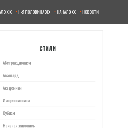
ЛО XIX
II-Я ПОЛОВИНА XIX
НАЧАЛО XX
НОВОСТИ
СТИЛИ
Абстракционизм
Авангард
Академизм
Импрессионизм
Кубизм
Наивная живопись