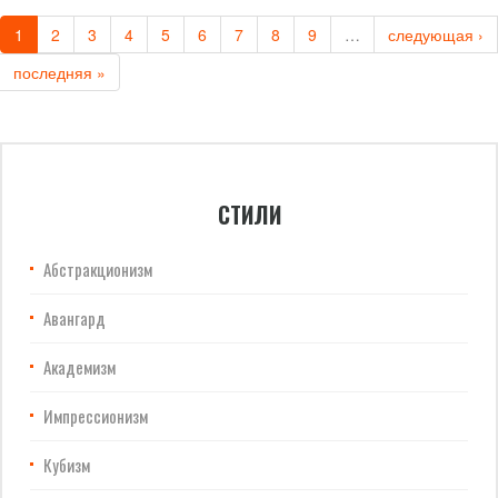
1
2
3
4
5
6
7
8
9
…
следующая ›
последняя »
СТИЛИ
Абстракционизм
Авангард
Академизм
Импрессионизм
Кубизм