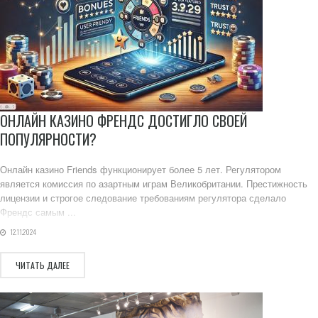
ОНЛАЙН КАЗИНО ФРЕНДС ДОСТИГЛО СВОЕЙ
ПОПУЛЯРНОСТИ?
Онлайн казино Friends функционирует более 5 лет. Регулятором
является комиссия по азартным играм Великобритании. Престижность
лицензии и строгое следование требованиям регулятора сделало
Френдс самым ...
12.11.2024
ЧИТАТЬ ДАЛЕЕ