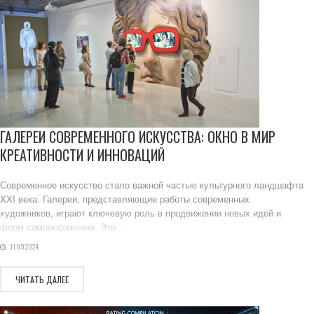
ГАЛЕРЕИ СОВРЕМЕННОГО ИСКУССТВА: ОКНО В МИР
КРЕАТИВНОСТИ И ИННОВАЦИЙ
Современное искусство стало важной частью культурного ландшафта
XXI века. Галереи, представляющие работы современных
художников, играют ключевую роль в продвижении новых идей и
форм самовыражения. Эти...
11.09.2024
ЧИТАТЬ ДАЛЕЕ