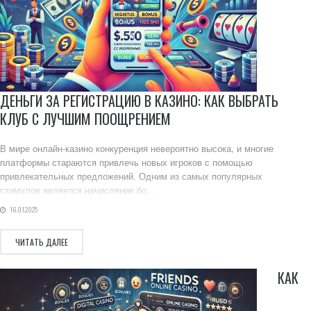
ДЕНЬГИ ЗА РЕГИСТРАЦИЮ В КАЗИНО: КАК ВЫБРАТЬ
КЛУБ С ЛУЧШИМ ПООЩРЕНИЕМ
В мире онлайн-казино конкуренция невероятно высока, и многие
платформы стараются привлечь новых игроков с помощью
привлекательных предложений. Одним из самых популярных
стимулов является начисление бо...
16.01.2025
ЧИТАТЬ ДАЛЕЕ
КАК