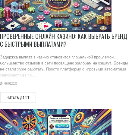
ПРОВЕРЕННЫЕ ОНЛАЙН КАЗИНО: КАК ВЫБРАТЬ БРЕНД
С БЫСТРЫМИ ВЫПЛАТАМИ?
Задержка выплат в казино становится глобальной проблемой,
большинство отзывов в сети посвящено жалобам на кэшаут. Бренды
не стали хуже работать. Просто платформу с игровыми автоматами
запускают без пр...
06.02.2025
ЧИТАТЬ ДАЛЕЕ