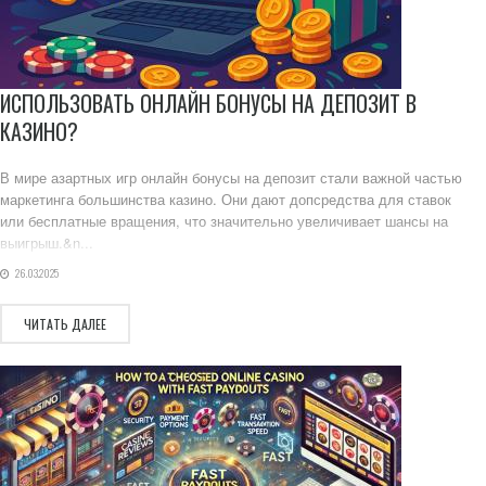
ИСПОЛЬЗОВАТЬ ОНЛАЙН БОНУСЫ НА ДЕПОЗИТ В
КАЗИНО?
В мире азартных игр онлайн бонусы на депозит стали важной частью
маркетинга большинства казино. Они дают допсредства для ставок
или бесплатные вращения, что значительно увеличивает шансы на
выигрыш.&n...
26.03.2025
ЧИТАТЬ ДАЛЕЕ