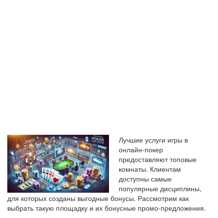
И ГДЕ
ИГРАТЬ?
Лучшие услуги игры в
онлайн-покер
предоставляют топовые
комнаты. Клиентам
доступны самые
популярные дисциплины,
для которых созданы выгодные бонусы. Рассмотрим как
выбрать такую площадку и их бонусные промо-предложения.