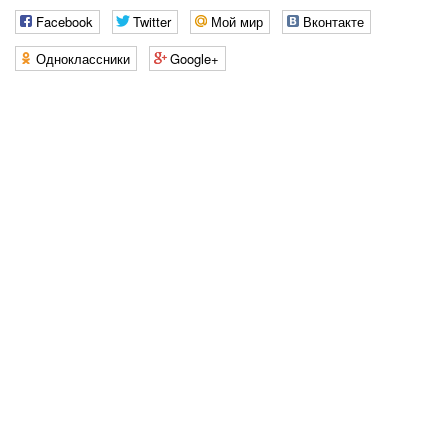
Facebook
Twitter
Мой мир
Вконтакте
Одноклассники
Google+