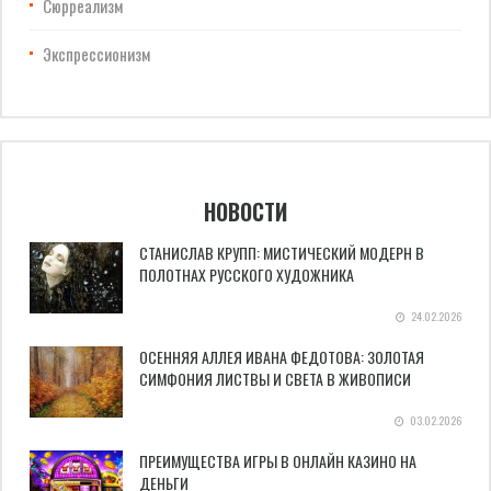
Сюрреализм
Экспрессионизм
НОВОСТИ
СТАНИСЛАВ КРУПП: МИСТИЧЕСКИЙ МОДЕРН В
ПОЛОТНАХ РУССКОГО ХУДОЖНИКА
24.02.2026
ОСЕННЯЯ АЛЛЕЯ ИВАНА ФЕДОТОВА: ЗОЛОТАЯ
СИМФОНИЯ ЛИСТВЫ И СВЕТА В ЖИВОПИСИ
03.02.2026
ПРЕИМУЩЕСТВА ИГРЫ В ОНЛАЙН КАЗИНО НА
ДЕНЬГИ