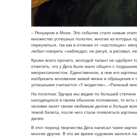
– Ренуаром и Моне. Это событие стало новым этапом
множество успешных полотен, многие из которых пр
переучиться, так как в отличие от «настоящих» имп
любил говорить «наблюдал, не рисуя, а рисовал, н
Кроме всего прочего, молодой талант не одобрял т
отметить, что у Дега было мало общего с тогдашни
импрессионистом. Единственное, в чем его картины
изобразить мгновение живой жизни и обращение к 
успешными считаются «У модистки», «Раненый жоке
На полотнах Эдгара мы видим по большей степени 
находящихся в своем обычном положении, то есть о
человек занят своим любимым делом и больше всего
темой балета, после чего стали появляться картин
далее.
В этот период творчества Дега написал такие карт
многие другие. В это же время художник занялся па