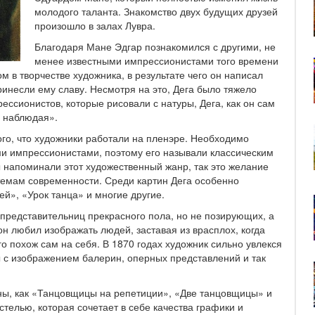
молодого таланта. Знакомство двух будущих друзей
произошло в залах Лувра.
Благодаря Мане Эдгар познакомился с другими, не
менее известными импрессионистами того времени
 в творчестве художника, в результате чего он написал
инесли ему славу. Несмотря на это, Дега было тяжело
рессионистов, которые рисовали с натуры, Дега, как он сам
е наблюдая».
ого, что художники работали на пленэре. Необходимо
ми импрессионистами, поэтому его называли классическим
 напоминали этот художественный жанр, так это желание
темам современности. Среди картин Дега особенно
й», «Урок танца» и многие другие.
представительниц прекрасного пола, но не позирующих, а
н любил изображать людей, заставая из врасплох, когда
 похож сам на себя. В 1870 годах художник сильно увлекся
ы с изображением балерин, оперных представлений и так
ины, как «Танцовщицы на репетиции», «Две танцовщицы» и
стелью, которая сочетает в себе качества графики и