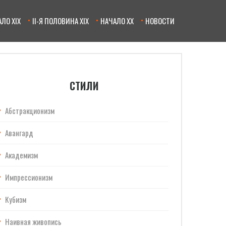
ЛО XIX
II-Я ПОЛОВИНА XIX
НАЧАЛО XX
НОВОСТИ
СТИЛИ
Абстракционизм
Авангард
Академизм
Импрессионизм
Кубизм
Наивная живопись