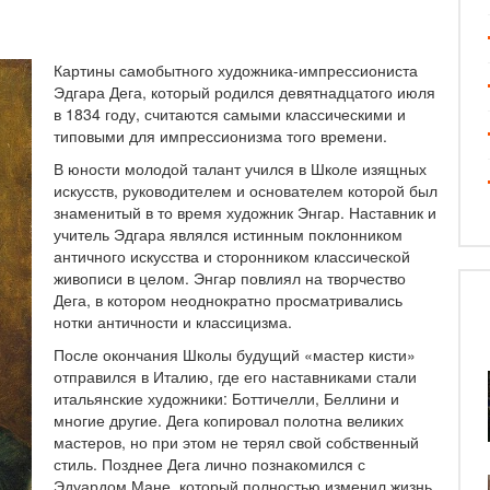
ЕГА
Картины самобытного художника-импрессиониста
Эдгара Дега, который родился девятнадцатого июля
в 1834 году, считаются самыми классическими и
типовыми для импрессионизма того времени.
В юности молодой талант учился в Школе изящных
искусств, руководителем и основателем которой был
знаменитый в то время художник Энгар. Наставник и
учитель Эдгара являлся истинным поклонником
античного искусства и сторонником классической
живописи в целом. Энгар повлиял на творчество
Дега, в котором неоднократно просматривались
нотки античности и классицизма.
После окончания Школы будущий «мастер кисти»
отправился в Италию, где его наставниками стали
итальянские художники: Боттичелли, Беллини и
многие другие. Дега копировал полотна великих
мастеров, но при этом не терял свой собственный
стиль. Позднее Дега лично познакомился с
Эдуардом Мане, который полностью изменил жизнь