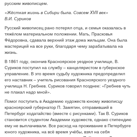
русским живописцем.
«Жёсткая жизнь в Сибири была. Совсем
XVII век»
В.И. Суриков
Русский живописец рано потерял отца, и семья оказалась в
тяжёлом материальном положении. Мать, Прасковья
Фёдоровна, сдавала верхний этаж дома жильцам. Она была
мастерицей на все руки, благодаря чему зарабатывала на
жизнь.
В 1861 году, окончив Красноярское уездное училище, В.
Суриков поступил на службу – канцеляристом в губернское
управление. В это время судьбу художника предопределил
его наставник – учитель рисования Красноярского уездного
училища Н. Гребнев. Суриков говорил позднее: «Гребнев чуть
не плакал надо мной».
Помог поступить в Академию художеств юному живописцу
красноярский губернатор П. Замятин, отправивший в
Петербург ходатайство (вместе с рисунками). Так В. Суриков
становится студентом Академии художеств, однако стипендию
ему не выплачивали. Все расход на проживание в Петербурге
юного художника, на всё время учёбы, взял на себя