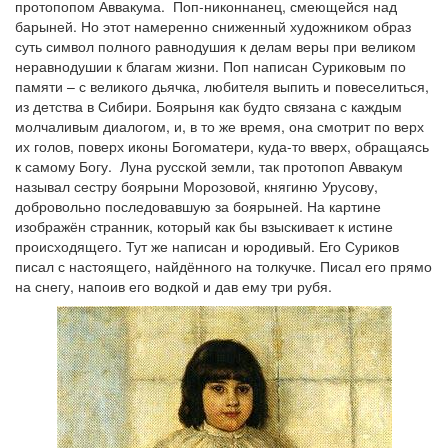
протопопом Аввакума. Поп-никоннанец, смеющейся над
барыней. Но этот намеренно сниженный художником образ
суть символ полного равнодушия к делам веры при великом
неравнодушии к благам жизни. Поп написан Суриковым по
памяти – с великого дьячка, любителя выпить и повеселиться,
из детства в Сибири. Боярыня как будто связана с каждым
молчаливым диалогом, и, в то же время, она смотрит по верх
их голов, поверх иконы Богоматери, куда-то вверх, обращаясь
к самому Богу. Луна русской земли, так протопоп Аввакум
называл сестру боярыни Морозовой, княгиню Урусову,
добровольно последовавшую за боярыней. На картине
изображён странник, который как бы взыскивает к истине
происходящего. Тут же написан и юродивый. Его Суриков
писал с настоящего, найдённого на толкучке. Писал его прямо
на снегу, напоив его водкой и дав ему три рубя.