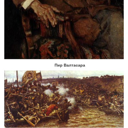
Пир Валтасара