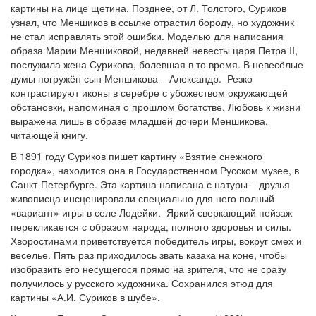
картины на лице щетина. Позднее, от Л. Толстого, Суриков
узнал, что Меншиков в ссылке отрастил бороду, но художник
не стал исправлять этой ошибки. Моделью для написания
образа Марии Меншиковой, недавней невесты царя Петра II,
послужила жена Сурикова, болевшая в то время. В невесёлые
думы погружён сын Меншикова – Александр. Резко
контрастируют иконы в серебре с убожеством окружающей
обстановки, напоминая о прошлом богатстве. Любовь к жизни
выражена лишь в образе младшей дочери Меншикова,
читающей книгу.
В 1891 году Суриков пишет картину «Взятие снежного
городка», находится она в Государственном Русском музее, в
Санкт-Петербурге. Эта картина написана с натуры – друзья
живописца инсценировали специально для него полный
«вариант» игры в селе Лодейки. Яркий сверкающий пейзаж
перекликается с образом народа, полного здоровья и силы.
Хворостинами приветствуется победитель игры, вокруг смех и
веселье. Пять раз приходилось звать казака на коне, чтобы
изобразить его несущегося прямо на зрителя, что не сразу
получилось у русского художника. Сохранился этюд для
картины «А.И. Суриков в шубе».