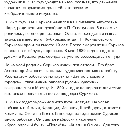
художник в 1907 году уходит из него, осознав, что движения
является «тормозом» дальнейшего развития
изобразительного искусства.
В 1878 году В.И. Суриков женился на Елизавете Августовне
Шаре, родственнице декабриста П. Свистунова. В их семье
родилось две дочери, старшая, Ольга, впоследствии вышла
замуж за известного «бубнововалетца» П. Кончаловского.
Суриковы прожили вместе 10 лет. После смерти жены Суриков
впадает в тяжёлую депрессию. В мае 1889 года он едет с
детьми в Красноярск, собираясь уже не возвращаться оттуда.
На «малой родине» Суриков излечился от тоски. Его брат
Александр Иванович, заставил художника взяться за работу.
Результатом работы была картина «Взятие снежного
городка». Увлечённый работой русский художник
возвращается в Москву. И 1890-х годах на передвижнических
выставках появляются новые шедевры Сурикова.
В 1890-х годах художник много путешествует. Он успел
побывать в Италии, Франции, Испании, Швейцарии, а также в
Крыму, на Оке и на Волге. В последние годы жизни Суриков
много работает. Он сделал наброски к картинам
«Красноярский бунт», «Пугачёв», «Княгиня Ольга». Для того