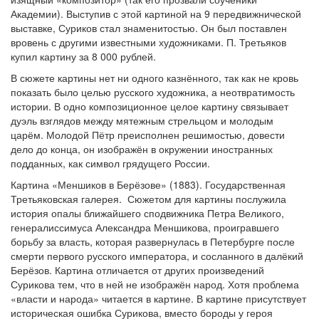
Академии). Выступив с этой картиной на 9 передвижнической
выставке, Суриков стал знаменитостью. Он был поставлен
вровень с другими известными художниками. П. Третьяков
купил картину за 8 000 рублей.
В сюжете картины нет ни одного казнённого, так как не кровь
показать было целью русского художника, а неотвратимость
истории. В одно композиционное целое картину связывает
дуэль взглядов между мятежным стрельцом и молодым
царём. Молодой Пётр преисполнен решимостью, довести
дело до конца, он изображён в окружении иностранных
подданных, как символ грядущего России.
Картина «Меншиков в Берёзове» (1883). Государственная
Третьяковская галерея. Сюжетом для картины послужила
история опалы ближайшего сподвижника Петра Великого,
генералиссимуса Александра Меншикова, проигравшего
борьбу за власть, которая развернулась в Петербурге после
смерти первого русского императора, и сосланного в далёкий
Берёзов. Картина отличается от других произведений
Сурикова тем, что в ней не изображён народ. Хотя проблема
«власти и народа» читается в картине. В картине присутствует
историческая ошибка Сурикова, вместо бороды у героя