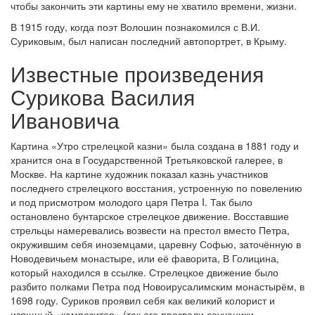
чтобы закончить эти картины ему не хватило времени, жизни.
В 1915 году, когда поэт Волошин познакомился с В.И.
Суриковым, был написан последний автопортрет, в Крыму.
Известные произведения
Сурикова Василия
Ивановича
Картина «Утро стрелецкой казни» была создана в 1881 году и
хранится она в Государственной Третьяковской галерее, в
Москве. На картине художник показал казнь участников
последнего стрелецкого восстания, устроенную по повелению
и под присмотром молодого царя Петра I. Так было
остановлено бунтарское стрелецкое движение. Восставшие
стрельцы намеревались возвести на престол вместо Петра,
окружившим себя иноземцами, царевну Софью, заточённую в
Новодевичьем монастыре, или её фаворита, В Голицина,
который находился в ссылке. Стрелецкое движение было
разбито полками Петра под Новоирусалимским монастырём, в
1698 году. Суриков проявил себя как великий колорист и
изящный «композитор» (так его прозвали соученики