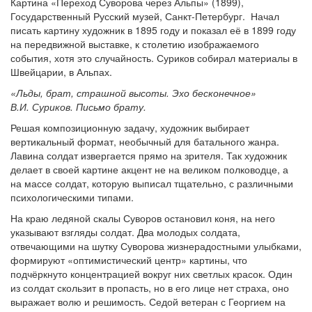
Картина «Переход Суворова через Альпы» (1899),
Государственный Русский музей, Санкт-Петербург. Начал
писать картину художник в 1895 году и показал её в 1899 году
на передвижной выставке, к столетию изображаемого
события, хотя это случайность. Суриков собирал материалы в
Швейцарии, в Альпах.
«Льды, брат, страшной высоты. Эхо бесконечное»
В.И. Суриков. Письмо брату.
Решая композиционную задачу, художник выбирает
вертикальный формат, необычный для батального жанра.
Лавина солдат извергается прямо на зрителя. Так художник
делает в своей картине акцент не на великом полководце, а
на массе солдат, которую выписал тщательно, с различными
психологическими типами.
На краю ледяной скалы Суворов остановил коня, на него
указывают взгляды солдат. Два молодых солдата,
отвечающими на шутку Суворова жизнерадостными улыбками,
формируют «оптимистический центр» картины, что
подчёркнуто концентрацией вокруг них светлых красок. Один
из солдат скользит в пропасть, но в его лице нет страха, оно
выражает волю и решимость. Седой ветеран с Георгием на