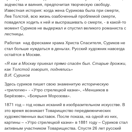
зодчества и ваяния, предпочитая творческую свободу.
Известная история: когда жена Сурикова была при смерти,
Лев Толстой, всю жизнь озабоченный проблемой смерти,
повадился ходить к ней и выспрашивать о смерти, - в какой-то
момент Суриков не выдержал и спустил великого романиста с
лестницы.
Работая над фресками храма Христа Спасителя, Суриков не
стал больше нуждаться в деньгах. Русский художник навсегда
остаётся в Москве.
«Я как в Москву приехал прямо спасён был. Старые дрожжи,
как Толстой говорит, поднялись»
В.И. Суриков
Здесь суриков пишет свою знаменитую историческую
«трилогию» - «Утро стрелецкой казни», «Меншиков в
Берёзове», «Боярыня Морозова».
1871 год – год новых исканий в изобразительном искусстве. В
это время возникает Товарищество передвижнических
художественных выставок. После показа, на одной из них,
картины – «Утро стрелецкой казни» в 1881 году – Суриков стал
активным участником Товарищества. Спустя 26 лет русский