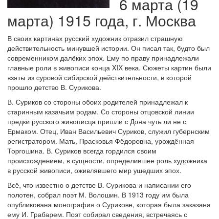
6 марта (19
марта) 1915 года, г. Москва
В своих картинах русский художник отразил страшную
действительность минувшей истории. Он писал так, будто был
современником далёких эпох. Ему по праву принадлежали
главные роли в живописи конца XIX века. Сюжеты картин были
взяты из суровой сибирской действительности, в которой
прошло детство В. Сурикова.
В. Суриков со стороны обоих родителей принадлежал к
старинным казачьим родам. Со стороны отцовской линии
предки русского живописца пришли с Дона чуть ли не с
Ермаком. Отец, Иван Васильевич Суриков, служил губернским
регистратором. Мать, Прасковья Фёдоровна, урождённая
Торгошина. В. Суриков всегда гордился своим
происхождением, в сущности, определившее роль художника
в русской живописи, оживлявшего мир ушедших эпох.
Всё, что известно о детстве В. Сурикова и написании его
полотен, собрал поэт М. Волошин. В 1913 году им была
опубликована монография о Сурикове, которая была заказана
ему И. Грабарем. Поэт собирал сведения, встречаясь с