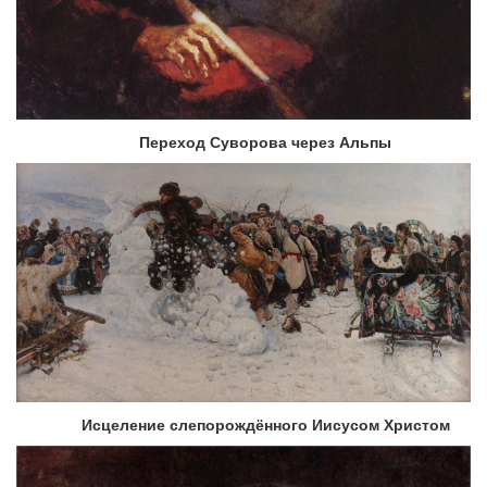
Переход Суворова через Альпы
Исцеление слепорождённого Иисусом Христом