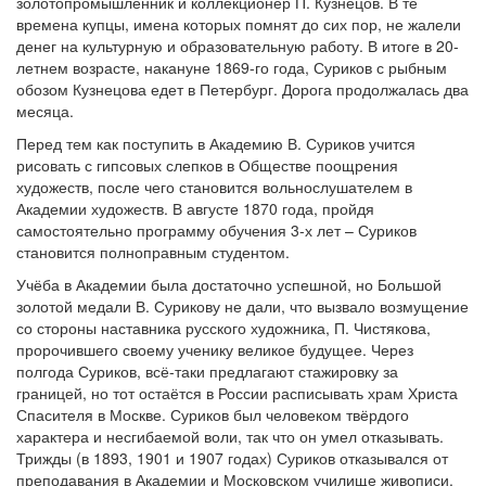
золотопромышленник и коллекционер П. Кузнецов. В те
времена купцы, имена которых помнят до сих пор, не жалели
денег на культурную и образовательную работу. В итоге в 20-
летнем возрасте, накануне 1869-го года, Суриков с рыбным
обозом Кузнецова едет в Петербург. Дорога продолжалась два
месяца.
Перед тем как поступить в Академию В. Суриков учится
рисовать с гипсовых слепков в Обществе поощрения
художеств, после чего становится вольнослушателем в
Академии художеств. В августе 1870 года, пройдя
самостоятельно программу обучения 3-х лет – Суриков
становится полноправным студентом.
Учёба в Академии была достаточно успешной, но Большой
золотой медали В. Сурикову не дали, что вызвало возмущение
со стороны наставника русского художника, П. Чистякова,
пророчившего своему ученику великое будущее. Через
полгода Суриков, всё-таки предлагают стажировку за
границей, но тот остаётся в России расписывать храм Христа
Спасителя в Москве. Суриков был человеком твёрдого
характера и несгибаемой воли, так что он умел отказывать.
Трижды (в 1893, 1901 и 1907 годах) Суриков отказывался от
преподавания в Академии и Московском училище живописи,