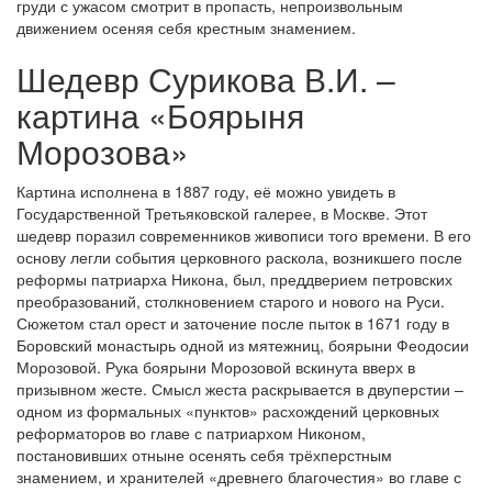
груди с ужасом смотрит в пропасть, непроизвольным
движением осеняя себя крестным знамением.
Шедевр Сурикова В.И. –
картина «Боярыня
Морозова»
Картина исполнена в 1887 году, её можно увидеть в
Государственной Третьяковской галерее, в Москве. Этот
шедевр поразил современников живописи того времени. В его
основу легли события церковного раскола, возникшего после
реформы патриарха Никона, был, преддверием петровских
преобразований, столкновением старого и нового на Руси.
Сюжетом стал орест и заточение после пыток в 1671 году в
Боровский монастырь одной из мятежниц, боярыни Феодосии
Морозовой. Рука боярыни Морозовой вскинута вверх в
призывном жесте. Смысл жеста раскрывается в двуперстии –
одном из формальных «пунктов» расхождений церковных
реформаторов во главе с патриархом Никоном,
постановивших отныне осенять себя трёхперстным
знамением, и хранителей «древнего благочестия» во главе с