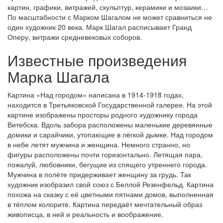
картин, графики, витражей, скульптур, керамики и мозаики…
По масштабности с Марком Шагалом не может сравниться не
один художник 20 века. Марк Шагал расписывает Гранд
Оперу, витражи средневековых соборов.
Известные произведения
Марка Шагала
Картина «Над городом» написана в 1914-1918 годах,
находится в Третьяковской Государственной галерее. На этой
картине изображены просторы родного художнику города
Витебска. Вдоль забора расположены маленькие деревянные
домики и сарайчики, утопающие в лёгкой дымке. Над городом
в небе летят мужчина и женщина. Немного странно, но
фигуры расположены почти горизонтально. Летящая пара,
пожалуй, любовники, бегущие из спящего утреннего города.
Мужчина в полёте придерживает женщину за грудь. Так
художник изобразил свой союз с Беллой Резенфельд. Картина
похожа на сказку с её цветными пятнами домов, выполненная
в тёплом колорите. Картина передаёт мечтательный образ
живописца, в ней и реальность и воображение.