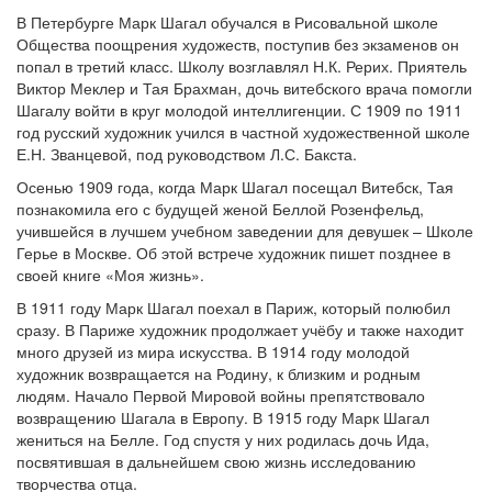
В Петербурге Марк Шагал обучался в Рисовальной школе
Общества поощрения художеств, поступив без экзаменов он
попал в третий класс. Школу возглавлял Н.К. Рерих. Приятель
Виктор Меклер и Тая Брахман, дочь витебского врача помогли
Шагалу войти в круг молодой интеллигенции. С 1909 по 1911
год русский художник учился в частной художественной школе
Е.Н. Званцевой, под руководством Л.С. Бакста.
Осенью 1909 года, когда Марк Шагал посещал Витебск, Тая
познакомила его с будущей женой Беллой Розенфельд,
учившейся в лучшем учебном заведении для девушек – Школе
Герье в Москве. Об этой встрече художник пишет позднее в
своей книге «Моя жизнь».
В 1911 году Марк Шагал поехал в Париж, который полюбил
сразу. В Париже художник продолжает учёбу и также находит
много друзей из мира искусства. В 1914 году молодой
художник возвращается на Родину, к близким и родным
людям. Начало Первой Мировой войны препятствовало
возвращению Шагала в Европу. В 1915 году Марк Шагал
жениться на Белле. Год спустя у них родилась дочь Ида,
посвятившая в дальнейшем свою жизнь исследованию
творчества отца.