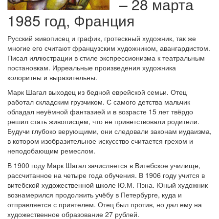
– 28 марта
1985 год, Франция
Русский живописец и график, гротескный художник, так же
многие его считают французским художником, авангардистом.
Писал иллюстрации в стиле экспрессионизма к театральным
постановкам. Ирреальные произведения художника
колоритны и выразительны.
Марк Шагал выходец из бедной еврейской семьи. Отец
работал складским грузчиком. С самого детства мальчик
обладал неуёмной фантазией и в возрасте 15 лет твёрдо
решил стать живописцем, что не приветствовали родители.
Будучи глубоко верующими, они следовали законам иудаизма,
в котором изобразительное искусство считается грехом и
неподобающим ремеслом.
В 1900 году Марк Шагал зачисляется в Витебское училище,
рассчитанное на четыре года обучения. В 1906 году учится в
витебской художественной школе Ю.М. Пэна. Юный художник
вознамерился продолжить учёбу в Петербурге, куда и
отправляется с приятелем. Отец был против, но дал ему на
художественное образование 27 рублей.