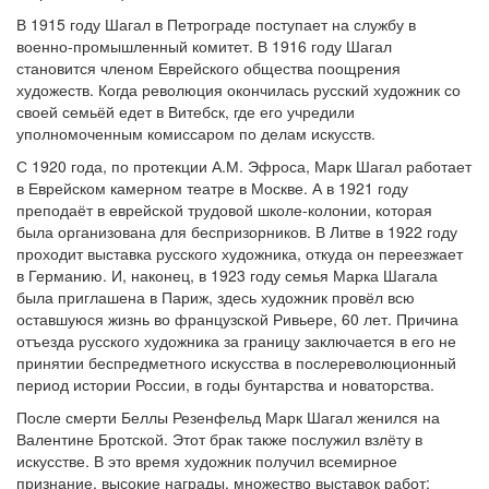
В 1915 году Шагал в Петрограде поступает на службу в
военно-промышленный комитет. В 1916 году Шагал
становится членом Еврейского общества поощрения
художеств. Когда революция окончилась русский художник со
своей семьёй едет в Витебск, где его учредили
уполномоченным комиссаром по делам искусств.
С 1920 года, по протекции А.М. Эфроса, Марк Шагал работает
в Еврейском камерном театре в Москве. А в 1921 году
преподаёт в еврейской трудовой школе-колонии, которая
была организована для беспризорников. В Литве в 1922 году
проходит выставка русского художника, откуда он переезжает
в Германию. И, наконец, в 1923 году семья Марка Шагала
была приглашена в Париж, здесь художник провёл всю
оставшуюся жизнь во французской Ривьере, 60 лет. Причина
отъезда русского художника за границу заключается в его не
принятии беспредметного искусства в послереволюционный
период истории России, в годы бунтарства и новаторства.
После смерти Беллы Резенфельд Марк Шагал женился на
Валентине Бротской. Этот брак также послужил взлёту в
искусстве. В это время художник получил всемирное
признание, высокие награды, множество выставок работ: