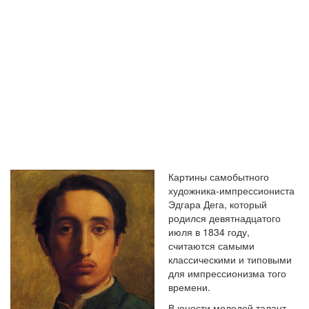
ХУДОЖНИКА
ЭДГАРА ДЕГА
Картины самобытного
художника-импрессиониста
Эдгара Дега, который
родился девятнадцатого
июля в 1834 году,
считаются самыми
классическими и типовыми
для импрессионизма того
времени.
В юности молодой талант