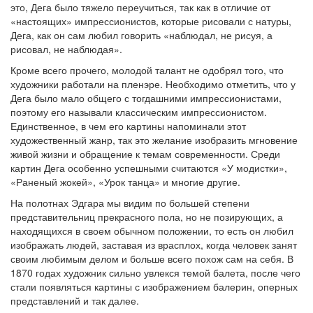
это, Дега было тяжело переучиться, так как в отличие от
«настоящих» импрессионистов, которые рисовали с натуры,
Дега, как он сам любил говорить «наблюдал, не рисуя, а
рисовал, не наблюдая».
Кроме всего прочего, молодой талант не одобрял того, что
художники работали на пленэре. Необходимо отметить, что у
Дега было мало общего с тогдашними импрессионистами,
поэтому его называли классическим импрессионистом.
Единственное, в чем его картины напоминали этот
художественный жанр, так это желание изобразить мгновение
живой жизни и обращение к темам современности. Среди
картин Дега особенно успешными считаются «У модистки»,
«Раненый жокей», «Урок танца» и многие другие.
На полотнах Эдгара мы видим по большей степени
представительниц прекрасного пола, но не позирующих, а
находящихся в своем обычном положении, то есть он любил
изображать людей, заставая из врасплох, когда человек занят
своим любимым делом и больше всего похож сам на себя. В
1870 годах художник сильно увлекся темой балета, после чего
стали появляться картины с изображением балерин, оперных
представлений и так далее.