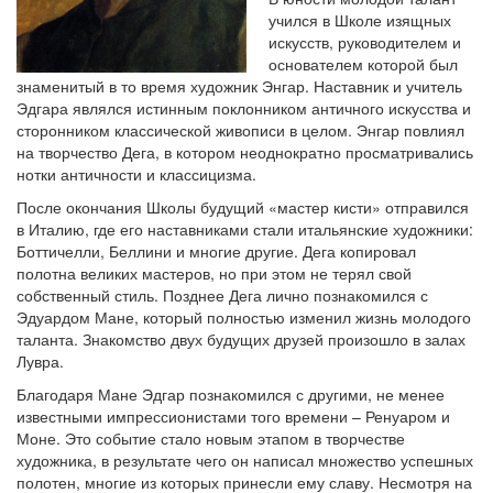
учился в Школе изящных
искусств, руководителем и
основателем которой был
знаменитый в то время художник Энгар. Наставник и учитель
Эдгара являлся истинным поклонником античного искусства и
сторонником классической живописи в целом. Энгар повлиял
на творчество Дега, в котором неоднократно просматривались
нотки античности и классицизма.
После окончания Школы будущий «мастер кисти» отправился
в Италию, где его наставниками стали итальянские художники:
Боттичелли, Беллини и многие другие. Дега копировал
полотна великих мастеров, но при этом не терял свой
собственный стиль. Позднее Дега лично познакомился с
Эдуардом Мане, который полностью изменил жизнь молодого
таланта. Знакомство двух будущих друзей произошло в залах
Лувра.
Благодаря Мане Эдгар познакомился с другими, не менее
известными импрессионистами того времени – Ренуаром и
Моне. Это событие стало новым этапом в творчестве
художника, в результате чего он написал множество успешных
полотен, многие из которых принесли ему славу. Несмотря на