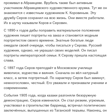
проживал в Абрамцеве. Врубель также был активным
участником Абрамцевского художественного кружка. Тут же он
знакомится с известным художником К. Коровиным. Эту
дружбу Серов сохранил на всю жизнь. Они вместе работали.
Их в шутку называли Коров и Серовин.
С 1890-х годов дабы поправить материальное положение
художник пишет портреты на заказ и становится модным
портретистом своего времени. Знатные богатые люди
ожидали своей очереди, чтобы писаться у Серова. Русский
художник, однако, не украшал своих моделей. Он писал
портреты императорской семьи. К Серову пришла настоящая
слава.
С 1897 года Серов преподаёт в Московском училище
живописи, зодчества и ваяния. Сначала он вёл натурный
класс, а затем портретный. По характеру Серов был замкнут,
немногословен, честный. Его уважали и признавали ученики и
современники.
События 1905 года, когда казаки разгоняли безоружную
демонстрацию, Серов изменился. Он стал резким, угрюмым,
участвовал в строительстве баррикад, встречал политических
заключённых, выпущенных из Таганской тюрьмы. Наконец, он