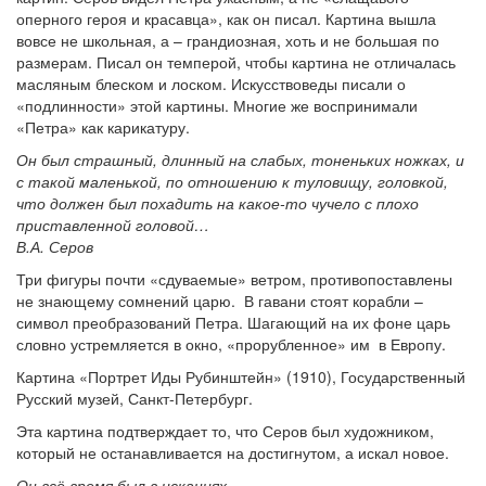
оперного героя и красавца», как он писал. Картина вышла
вовсе не школьная, а – грандиозная, хоть и не большая по
размерам. Писал он темперой, чтобы картина не отличалась
масляным блеском и лоском. Искусствоведы писали о
«подлинности» этой картины. Многие же воспринимали
«Петра» как карикатуру.
Он был страшный, длинный на слабых, тоненьких ножках, и
с такой маленькой, по отношению к туловищу, головкой,
что должен был похадить на какое-то чучело с плохо
приставленной головой…
В.А. Серов
Три фигуры почти «сдуваемые» ветром, противопоставлены
не знающему сомнений царю. В гавани стоят корабли –
символ преобразований Петра. Шагающий на их фоне царь
словно устремляется в окно, «прорубленное» им в Европу.
Картина «Портрет Иды Рубинштейн» (1910), Государственный
Русский музей, Санкт-Петербург.
Эта картина подтверждает то, что Серов был художником,
который не останавливается на достигнутом, а искал новое.
Он всё время был в исканиях