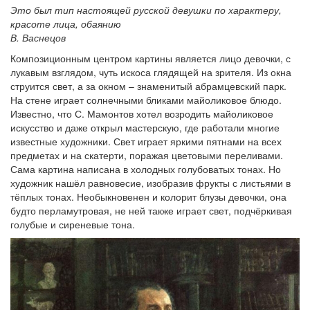
Это был тип настоящей русской девушки по характеру,
красоте лица, обаянию
В. Васнецов
Композиционным центром картины является лицо девочки, с
лукавым взглядом, чуть искоса глядящей на зрителя. Из окна
струится свет, а за окном – знаменитый абрамцевский парк.
На стене играет солнечными бликами майоликовое блюдо.
Известно, что С. Мамонтов хотел возродить майоликовое
искусство и даже открыл мастерскую, где работали многие
известные художники. Свет играет яркими пятнами на всех
предметах и на скатерти, поражая цветовыми переливами.
Сама картина написана в холодных голубоватых тонах. Но
художник нашёл равновесие, изобразив фрукты с листьями в
тёплых тонах. Необыкновенен и колорит блузы девочки, она
будто перламутровая, не ней также играет свет, подчёркивая
голубые и сиреневые тона.