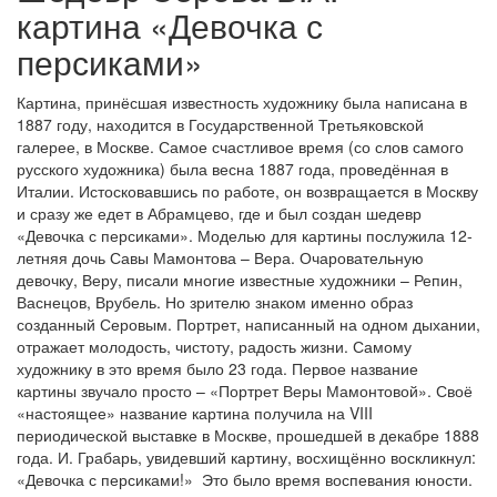
картина «Девочка с
персиками»
Картина, принёсшая известность художнику была написана в
1887 году, находится в Государственной Третьяковской
галерее, в Москве. Самое счастливое время (со слов самого
русского художника) была весна 1887 года, проведённая в
Италии. Истосковавшись по работе, он возвращается в Москву
и сразу же едет в Абрамцево, где и был создан шедевр
«Девочка с персиками». Моделью для картины послужила 12-
летняя дочь Савы Мамонтова – Вера. Очаровательную
девочку, Веру, писали многие известные художники – Репин,
Васнецов, Врубель. Но зрителю знаком именно образ
созданный Серовым. Портрет, написанный на одном дыхании,
отражает молодость, чистоту, радость жизни. Самому
художнику в это время было 23 года. Первое название
картины звучало просто – «Портрет Веры Мамонтовой». Своё
«настоящее» название картина получила на VIII
периодической выставке в Москве, прошедшей в декабре 1888
года. И. Грабарь, увидевший картину, восхищённо воскликнул:
«Девочка с персиками!» Это было время воспевания юности.