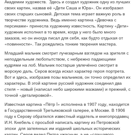
Академии художеств. Здесь и создал художник одну из лучших
своих картин, назвав её «Дети Саша и Юра». Он изобразил
своих старших сыновей. Детская тема играет важную роль в
творчестве художника. Ведь именно картина «Девочка с
персиками» принесла художнику известность. Картину «Дети»
художник исполнил в то время, когда у него было много
заказов, но он иногда писал для себя, как будто отдыхая от
«повинности». Так рождались тонкие творения мастера.
Младший мальчик смотрит лучезарным взглядом на зрителя с
неподдельным любопытством, с небрежно падающими
кудрями на лоб. Мальчик постарше увлечённо смотрит в
морскую даль. Серов всегда искал характер героя портрета.
Вот и здесь, изобразив позы мальчиков, он точно определил их
характеры. В этой картине русский художник соединил два
стиля – новый (написал небо широкими мазками) и прежний, с
точной «деталировкой».
Известная картина «Пётр I» исполнена в 1907 году, находится
в Государственной Третьяковской галерее, в Москве. В 1906
году к Серову обратился известный издатель и книгопродавец
И.Н. Кнебель с просьбой написать картину из Петровской
эпохи для затеянных им изданий школьных исторических
картин. Серов видел Петра ужасным, а не «слащавого