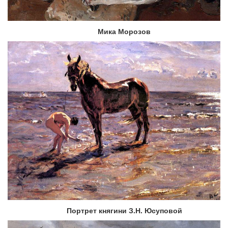
Мика Морозов
Портрет княгини З.Н. Юсуповой