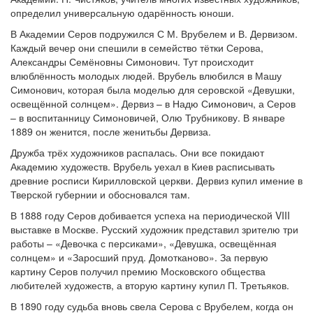
определил универсальную одарённость юноши.
В Академии Серов подружился С М. Врубелем и В. Дервизом.
Каждый вечер они спешили в семейство тётки Серова,
Александры Семёновны Симонович. Тут происходит
влюблённость молодых людей. Врубель влюбился в Машу
Симонович, которая была моделью для серовской «Девушки,
освещённой солнцем». Дервиз – в Надю Симонович, а Серов
– в воспитанницу Симоновичей, Олю Трубникову. В январе
1889 он женится, после женитьбы Дервиза.
Дружба трёх художников распалась. Они все покидают
Академию художеств. Врубель уехал в Киев расписывать
древние росписи Кирилловской церкви. Дервиз купил имение в
Тверской губернии и обосновался там.
В 1888 году Серов добивается успеха на периодической VIII
выставке в Москве. Русский художник представил зрителю три
работы – «Девочка с персиками», «Девушка, освещённая
солнцем» и «Заросший пруд. Домотканово». За первую
картину Серов получил премию Московского общества
любителей художеств, а вторую картину купил П. Третьяков.
В 1890 году судьба вновь свела Серова с Врубелем, когда он