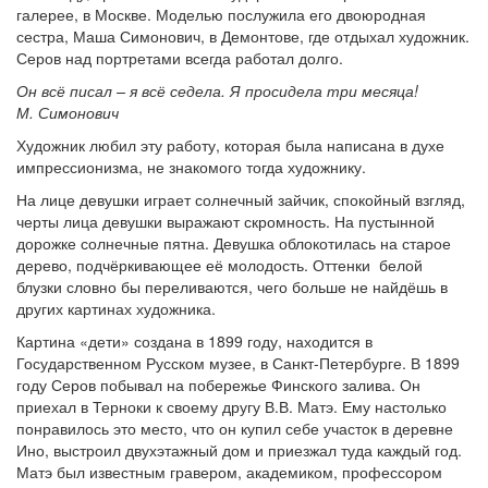
галерее, в Москве. Моделью послужила его двоюродная
сестра, Маша Симонович, в Демонтове, где отдыхал художник.
Серов над портретами всегда работал долго.
Он всё писал – я всё седела. Я просидела три месяца!
М. Симонович
Художник любил эту работу, которая была написана в духе
импрессионизма, не знакомого тогда художнику.
На лице девушки играет солнечный зайчик, спокойный взгляд,
черты лица девушки выражают скромность. На пустынной
дорожке солнечные пятна. Девушка облокотилась на старое
дерево, подчёркивающее её молодость. Оттенки белой
блузки словно бы переливаются, чего больше не найдёшь в
других картинах художника.
Картина «дети» создана в 1899 году, находится в
Государственном Русском музее, в Санкт-Петербурге. В 1899
году Серов побывал на побережье Финского залива. Он
приехал в Терноки к своему другу В.В. Матэ. Ему настолько
понравилось это место, что он купил себе участок в деревне
Ино, выстроил двухэтажный дом и приезжал туда каждый год.
Матэ был известным гравером, академиком, профессором