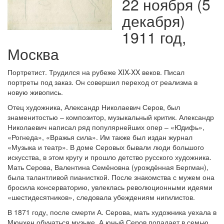
22 ноября (5
декабря)
1911 год,
Москва
Портретист. Трудился на рубеже XIX-XX веков. Писал
портреты под заказ. Он совершил переход от реализма в
новую живопись.
Отец художника, Александр Николаевич Серов, был
знаменитостью – композитор, музыкальный критик. Александр
Николаевич написал ряд популярнейших опер – «Юдифь»,
«Рогнеда», «Вражья сила». Им также был издан журнал
«Музыка и театр». В доме Серовых бывали люди большого
искусства, в этом кругу и прошло детство русского художника.
Мать Серова, Валентина Семёновна (урождённая Бергман),
была талантливой пианисткой. После знакомства с мужем она
бросила консерваторию, увлеклась революционными идеями
«шестидесятников», следовала убеждениям нигилистов.
В 1871 году, после смерти А. Серова, мать художника уехала в
Мюнхен обучаться музыке. А юный Серов попадает в семью,