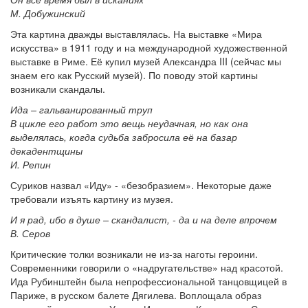
М. Добужинский
Эта картина дважды выставлялась. На выставке «Мира
искусства» в 1911 году и на международной художественной
выставке в Риме. Её купил музей Александра III (сейчас мы
знаем его как Русский музей). По поводу этой картины
возникали скандалы.
Ида – гальванированный труп
В цикле его работ это вещь неудачная, но как она
выделялась, когда судьба забросила её на базар
декадентщины
И. Репин
Суриков назвал «Иду» - «безобразием». Некоторые даже
требовали изъять картину из музея.
И я рад, ибо в душе – скандалист, - да и на деле впрочем
В. Серов
Критические толки возникали не из-за наготы героини.
Современники говорили о «надругательстве» над красотой.
Ида Рубинштейн была непрофессиональной танцовщицей в
Париже, в русском балете Дягилева. Воплощала образ