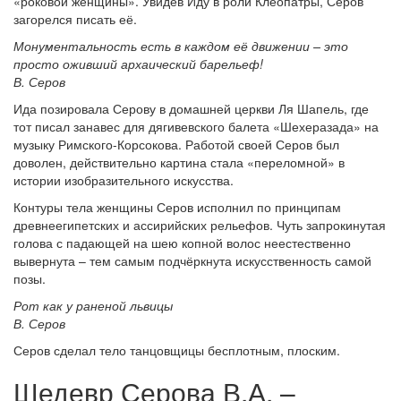
«роковой женщины». Увидев Иду в роли Клеопатры, Серов
загорелся писать её.
Монументальность есть в каждом её движении – это
просто оживший архаический барельеф!
В. Серов
Ида позировала Серову в домашней церкви Ля Шапель, где
тот писал занавес для дягивевского балета «Шехеразада» на
музыку Римского-Корсокова. Работой своей Серов был
доволен, действительно картина стала «переломной» в
истории изобразительного искусства.
Контуры тела женщины Серов исполнил по принципам
древнеегипетских и ассирийских рельефов. Чуть запрокинутая
голова с падающей на шею копной волос неестественно
вывернута – тем самым подчёркнута искусственность самой
позы.
Рот как у раненой львицы
В. Серов
Серов сделал тело танцовщицы бесплотным, плоским.
Шедевр Серова В.А. –