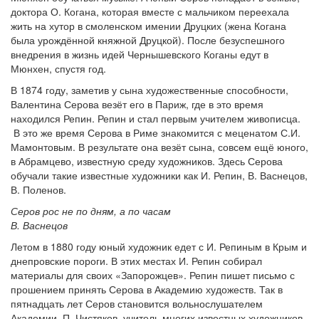
доктора О. Когана, которая вместе с мальчиком переехала
жить на хутор в смоленском имении Друцких (жена Когана
была урождённой княжной Друцкой). После безуспешного
внедрения в жизнь идей Чернышевского Коганы едут в
Мюнхен, спустя год.
В 1874 году, заметив у сына художественные способности,
Валентина Серова везёт его в Париж, где в это время
находился Репин. Репин и стал первым учителем живописца.
В это же время Серова в Риме знакомится с меценатом С.И.
Мамонтовым. В результате она везёт сына, совсем ещё юного,
в Абрамцево, известную среду художников. Здесь Серова
обучали такие известные художники как И. Репин, В. Васнецов,
В. Поленов.
Серов рос не по дням, а по часам
В. Васнецов
Летом в 1880 году юный художник едет с И. Репиным в Крым и
днепровские пороги. В этих местах И. Репин собирал
материалы для своих «Запорожцев». Репин пишет письмо с
прошением принять Серова в Академию художеств. Так в
пятнадцать лет Серов становится вольнослушателем
Академии. П. Чистяков, учитель многих известных художников,