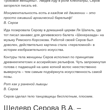
«роковой женщины». Увидев Иду в роли Клеопатры, Серов
загорелся писать её.
Монументальность есть в каждом её движении – это
просто оживший архаический барельеф!
В. Серов
Ида позировала Серову в домашней церкви Ля Шапель, где
тот писал занавес для дягивевского балета «Шехеразада» на
музыку Римского-Корсокова. Работой своей Серов был
доволен, действительно картина стала «переломной» в
истории изобразительного искусства.
Контуры тела женщины Серов исполнил по принципам
древнеегипетских и ассирийских рельефов. Чуть запрокинутая
голова с падающей на шею копной волос неестественно
вывернута – тем самым подчёркнута искусственность самой
позы.
Рот как у раненой львицы
В. Серов
Серов сделал тело танцовщицы бесплотным, плоским.
Шедевр Серова В.А. –