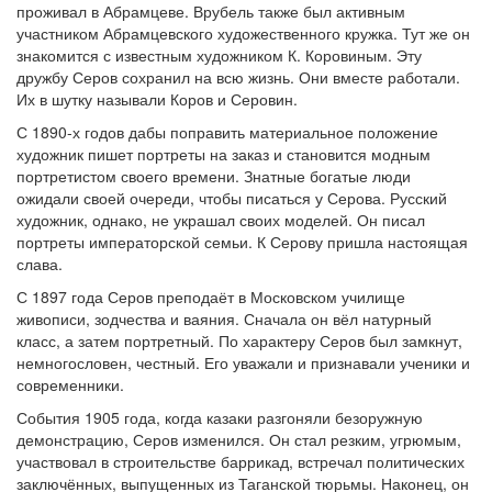
проживал в Абрамцеве. Врубель также был активным
участником Абрамцевского художественного кружка. Тут же он
знакомится с известным художником К. Коровиным. Эту
дружбу Серов сохранил на всю жизнь. Они вместе работали.
Их в шутку называли Коров и Серовин.
С 1890-х годов дабы поправить материальное положение
художник пишет портреты на заказ и становится модным
портретистом своего времени. Знатные богатые люди
ожидали своей очереди, чтобы писаться у Серова. Русский
художник, однако, не украшал своих моделей. Он писал
портреты императорской семьи. К Серову пришла настоящая
слава.
С 1897 года Серов преподаёт в Московском училище
живописи, зодчества и ваяния. Сначала он вёл натурный
класс, а затем портретный. По характеру Серов был замкнут,
немногословен, честный. Его уважали и признавали ученики и
современники.
События 1905 года, когда казаки разгоняли безоружную
демонстрацию, Серов изменился. Он стал резким, угрюмым,
участвовал в строительстве баррикад, встречал политических
заключённых, выпущенных из Таганской тюрьмы. Наконец, он