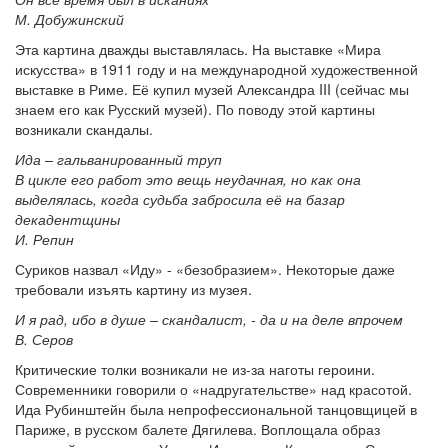
М. Добужинский
Эта картина дважды выставлялась. На выставке «Мира
искусства» в 1911 году и на международной художественной
выставке в Риме. Её купил музей Александра III (сейчас мы
знаем его как Русский музей). По поводу этой картины
возникали скандалы.
Ида – гальванированный труп
В цикле его работ это вещь неудачная, но как она
выделялась, когда судьба забросила её на базар
декадентщины
И. Репин
Суриков назвал «Иду» - «безобразием». Некоторые даже
требовали изъять картину из музея.
И я рад, ибо в душе – скандалист, - да и на деле впрочем
В. Серов
Критические толки возникали не из-за наготы героини.
Современники говорили о «надругательстве» над красотой.
Ида Рубинштейн была непрофессиональной танцовщицей в
Париже, в русском балете Дягилева. Воплощала образ