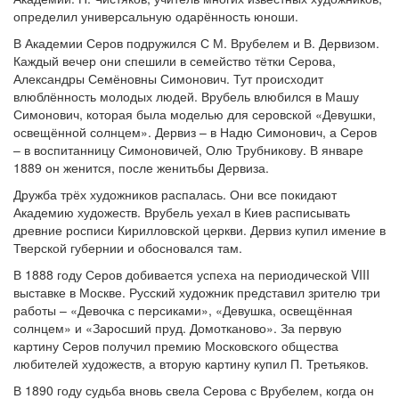
определил универсальную одарённость юноши.
В Академии Серов подружился С М. Врубелем и В. Дервизом.
Каждый вечер они спешили в семейство тётки Серова,
Александры Семёновны Симонович. Тут происходит
влюблённость молодых людей. Врубель влюбился в Машу
Симонович, которая была моделью для серовской «Девушки,
освещённой солнцем». Дервиз – в Надю Симонович, а Серов
– в воспитанницу Симоновичей, Олю Трубникову. В январе
1889 он женится, после женитьбы Дервиза.
Дружба трёх художников распалась. Они все покидают
Академию художеств. Врубель уехал в Киев расписывать
древние росписи Кирилловской церкви. Дервиз купил имение в
Тверской губернии и обосновался там.
В 1888 году Серов добивается успеха на периодической VIII
выставке в Москве. Русский художник представил зрителю три
работы – «Девочка с персиками», «Девушка, освещённая
солнцем» и «Заросший пруд. Домотканово». За первую
картину Серов получил премию Московского общества
любителей художеств, а вторую картину купил П. Третьяков.
В 1890 году судьба вновь свела Серова с Врубелем, когда он