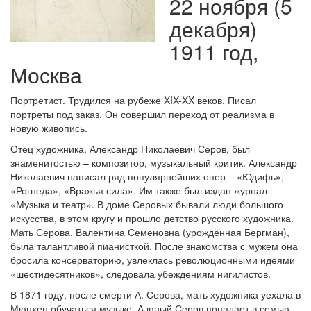
22 ноября (5
декабря)
1911 год,
Москва
Портретист. Трудился на рубеже XIX-XX веков. Писал
портреты под заказ. Он совершил переход от реализма в
новую живопись.
Отец художника, Александр Николаевич Серов, был
знаменитостью – композитор, музыкальный критик. Александр
Николаевич написал ряд популярнейших опер – «Юдифь»,
«Рогнеда», «Вражья сила». Им также был издан журнал
«Музыка и театр». В доме Серовых бывали люди большого
искусства, в этом кругу и прошло детство русского художника.
Мать Серова, Валентина Семёновна (урождённая Бергман),
была талантливой пианисткой. После знакомства с мужем она
бросила консерваторию, увлеклась революционными идеями
«шестидесятников», следовала убеждениям нигилистов.
В 1871 году, после смерти А. Серова, мать художника уехала в
Мюнхен обучаться музыке. А юный Серов попадает в семью,