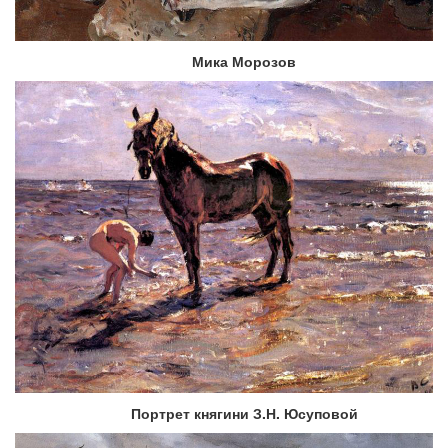
Мика Морозов
Портрет княгини З.Н. Юсуповой