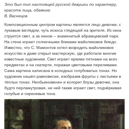
Это был тип настоящей русской девушки по характеру,
красоте лица, обаянию
В. Васнецов
Композиционным центром картины является лицо девочки, с
лукавым взглядом, чуть искоса глядящей на зрителя. Из окна
струится свет, а за окном – знаменитый абрамцевский парк.
На стене играет солнечными бликами майоликовое блюдо.
Известно, что С. Мамонтов хотел возродить майоликовое
искусство и даже открыл мастерскую, где работали многие
известные художники. Свет играет яркими пятнами на всех
предметах и на скатерти, поражая цветовыми переливами.
Сама картина написана в холодных голубоватых тонах. Но
художник нашёл равновесие, изобразив фрукты с листьями в
тёплых тонах. Необыкновенен и колорит блузы девочки, она
будто перламутровая, не ней также играет свет, подчёркивая
голубые и сиреневые тона.