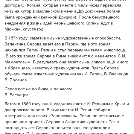
доктора О. Когана, которая вместе с мальчиком переехала
жить на хутор в смоленском имении Друцких (жена Когана
была урождённой княжной Друцкой). После безуспешного
внедрения в жизнь идей Чернышевского Коганы едут в
Мюнхен, спустя год.
В 1874 году, заметив у сына художественные способности,
Валентина Серова везёт его в Париж, где в это время
находился Репин. Репин и стал первым учителем живописца.
В это же время Серова в Риме знакомится с меценатом С.И.
Мамонтовым. В результате она везёт сына, совсем ещё юного,
в Абрамцево, известную среду художников. Здесь Серова
обучали такие известные художники как И. Репин, В. Васнецов,
В. Поленов.
Серов рос не по дням, а по часам
В. Васнецов
Летом в 1880 году юный художник едет с И. Репиным в Крым и
днепровские пороги. В этих местах И. Репин собирал
материалы для своих «Запорожцев». Репин пишет письмо с
прошением принять Серова в Академию художеств. Так в
пятнадцать лет Серов становится вольнослушателем
Академии. П. Чистяков, учитель многих известных художников,