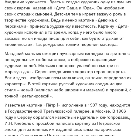
Академии художеств. Здесь и создал художник одну из лучших
своих картин, назвав её «Дети Саша и Юра». Он изобразил
своих старших сыновей. Детская тема играет важную роль в
творчестве художника. Ведь именно картина «Девочка с
персиками» принесла художнику известность. Картину «Дети»
художник исполнил в то время, когда у него было много
заказов, но он иногда писал для себя, как будто отдыхая от
«повинности». Так рождались тонкие творения мастера.
Младший мальчик смотрит лучезарным взглядом на зрителя с
неподдельным любопытством, с небрежно падающими
кудрями на лоб. Мальчик постарше увлечённо смотрит в
морскую даль. Серов всегда искал характер героя портрета.
Вот и здесь, изобразив позы мальчиков, он точно определил их
характеры. В этой картине русский художник соединил два
стиля – новый (написал небо широкими мазками) и прежний, с
точной «деталировкой».
Известная картина «Пётр I» исполнена в 1907 году, находится
в Государственной Третьяковской галерее, в Москве. В 1906
году к Серову обратился известный издатель и книгопродавец
И.Н. Кнебель с просьбой написать картину из Петровской
эпохи для затеянных им изданий школьных исторических
картин. Серов видел Петра ужасным, а не «слащавого