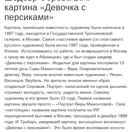
картина «Девочка с
персиками»
Картина, принёсшая известность художнику была написана в
1887 году, находится в Государственной Третьяковской
галерее, в Москве. Самое счастливое время (со слов самого
русского художника) была весна 1887 года, проведённая в
Италии. Истосковавшись по работе, он возвращается в Москву
и сразу же едет в Абрамцево, где и был создан шедевр
«Девочка с персиками». Моделью для картины послужила 12-
летняя дочь Савы Мамонтова – Вера. Очаровательную
девочку, Веру, писали многие известные художники – Репин,
Васнецов, Врубель. Но зрителю знаком именно образ
созданный Серовым. Портрет, написанный на одном дыхании,
отражает молодость, чистоту, радость жизни. Самому
художнику в это время было 23 года. Первое название
картины звучало просто – «Портрет Веры Мамонтовой». Своё
«настоящее» название картина получила на VIII
периодической выставке в Москве, прошедшей в декабре 1888
года. И. Грабарь, увидевший картину, восхищённо воскликнул:
«Девочка с персиками!» Это было время воспевания юности.