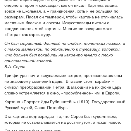
оперного героя и красавца», как он писал. Картина вышла
вовсе не школьная, а – грандиозная, хоть и не большая по
размерам. Писал он темперой, чтобы картина не отличалась
масляным блеском и лоском. Искусствоведы писали о
«подлинности» этой картины. Многие же воспринимали
«Петра» как карикатуру.
Он был страшный, длинный на слабых, тоненьких ножках, и
с такой маленькой, по отношению к туловищу, головкой,
что должен был похадить на какое-то чучело с плохо
приставленной головой…
В.А. Серов
Три фигуры почти «сдуваемые» ветром, противопоставлены
не знающему сомнений царю. В гавани стоят корабли –
символ преобразований Петра. Шагающий на их фоне царь
словно устремляется в окно, «прорубленное» им в Европу.
Картина «Портрет Иды Рубинштейн» (1910), Государственный
Русский музей, Санкт-Петербург.
Эта картина подтверждает то, что Серов был художником,
который не останавливается на достигнутом, а искал новое.
Он всё время был в исканиях