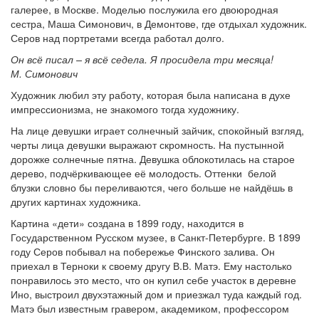
галерее, в Москве. Моделью послужила его двоюродная
сестра, Маша Симонович, в Демонтове, где отдыхал художник.
Серов над портретами всегда работал долго.
Он всё писал – я всё седела. Я просидела три месяца!
М. Симонович
Художник любил эту работу, которая была написана в духе
импрессионизма, не знакомого тогда художнику.
На лице девушки играет солнечный зайчик, спокойный взгляд,
черты лица девушки выражают скромность. На пустынной
дорожке солнечные пятна. Девушка облокотилась на старое
дерево, подчёркивающее её молодость. Оттенки белой
блузки словно бы переливаются, чего больше не найдёшь в
других картинах художника.
Картина «дети» создана в 1899 году, находится в
Государственном Русском музее, в Санкт-Петербурге. В 1899
году Серов побывал на побережье Финского залива. Он
приехал в Терноки к своему другу В.В. Матэ. Ему настолько
понравилось это место, что он купил себе участок в деревне
Ино, выстроил двухэтажный дом и приезжал туда каждый год.
Матэ был известным гравером, академиком, профессором