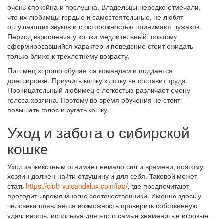
очень спокойна и послушна. Владельцы нередко отмечали,
что их любимцы гордые и самостоятельные, не любят
оглушающих звуков и с осторожностью принимают чужаков.
Период взросления у кошки медлительный, поэтому
сформировавшийся характер и поведение стоит ожидать
только ближе к трехлетнему возрасту.
Питомец хорошо обучается командам и поддается
дрессировке. Приучить кошку к лотку не составит труда.
Проницательный любимец с легкостью различает смену
голоса хозяина. Поэтому во время обучения не стоит
повышать голос и ругать кошку.
Уход и забота о сибирской
кошке
Уход за животным отнимает немало сил и времени, поэтому
хозяин должен найти отдушину и для себя. Таковой может
стать
https://club-vulcandelux.com/faq/
, где предпочитают
проводить время многие соотечественники. Именно здесь у
человека появляется возможность проверить собственную
удачливость, используя для этого самые знаменитые игровые