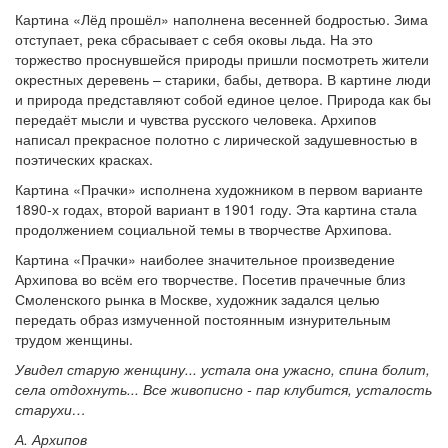
Картина «Лёд прошёл» наполнена весенней бодростью. Зима
отступает, река сбрасывает с себя оковы льда. На это
торжество проснувшейся природы пришли посмотреть жители
окрестных деревень – старики, бабы, детвора. В картине люди
и природа представляют собой единое целое. Природа как бы
передаёт мысли и чувства русского человека. Архипов
написал прекрасное полотно с лирической задушевностью в
поэтических красках.
Картина «Прачки» исполнена художником в первом варианте
1890-х годах, второй вариант в 1901 году. Эта картина стала
продолжением социальной темы в творчестве Архипова.
Картина «Прачки» наиболее значительное произведение
Архипова во всём его творчестве. Посетив прачечные близ
Смоленского рынка в Москве, художник задался целью
передать образ измученной постоянным изнурительным
трудом женщины.
Увидел старую женщину... устала она ужасно, спина болит,
села отдохнуть... Все живописно - пар клубится, усталость
старухи…
А. Архипов