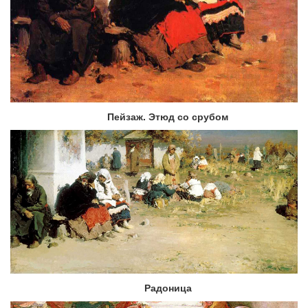
Пейзаж. Этюд со срубом
Радоница