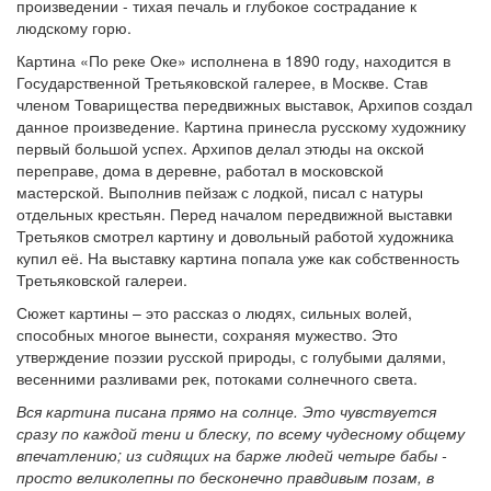
произведении - тихая печаль и глубокое сострадание к
людскому горю.
Картина «По реке Оке» исполнена в 1890 году, находится в
Государственной Третьяковской галерее, в Москве. Став
членом Товарищества передвижных выставок, Архипов создал
данное произведение. Картина принесла русскому художнику
первый большой успех. Архипов делал этюды на окской
переправе, дома в деревне, работал в московской
мастерской. Выполнив пейзаж с лодкой, писал с натуры
отдельных крестьян. Перед началом передвижной выставки
Третьяков смотрел картину и довольный работой художника
купил её. На выставку картина попала уже как собственность
Третьяковской галереи.
Сюжет картины – это рассказ о людях, сильных волей,
способных многое вынести, сохраняя мужество. Это
утверждение поэзии русской природы, с голубыми далями,
весенними разливами рек, потоками солнечного света.
Вся картина писана прямо на солнце. Это чувствуется
сразу по каждой тени и блеску, по всему чудесному общему
впечатлению; из сидящих на барже людей четыре бабы -
просто великолепны по бесконечно правдивым позам, в