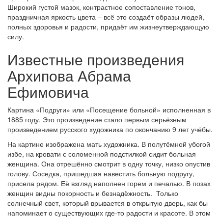
Широкий густой мазок, контрастное сопоставление тонов,
праздничная яркость цвета – всё это создаёт образы людей,
полных здоровья и радости, придаёт им жизнеутверждающую
силу.
Известные произведения
Архипова Абрама
Ефимовича
Картина «Подруги» или «Посещение больной» исполненная в
1885 году. Это произведение стало первым серьёзным
произведением русского художника по окончанию 9 лет учёбы.
На картине изображена мать художника. В полутёмной убогой
избе, на кровати с соломенной подстилкой сидит больная
женщина. Она отрешённо смотрит в одну точку, низко опустив
голову. Соседка, пришедшая навестить больную подругу,
присела рядом. Её взгляд наполнен горем и печалью. В позах
женщин видны покорность и безнадёжность. Только
солнечный свет, который врывается в открытую дверь, как бы
напоминает о существующих где-то радости и красоте. В этом