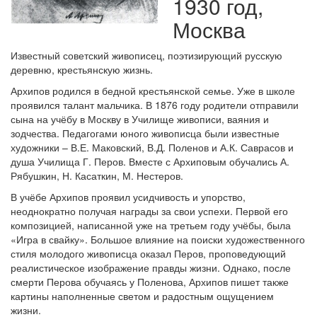
1930 год,
Москва
Известный советский живописец, поэтизирующий русскую
деревню, крестьянскую жизнь.
Архипов родился в бедной крестьянской семье. Уже в школе
проявился талант мальчика. В 1876 году родители отправили
сына на учёбу в Москву в Училище живописи, ваяния и
зодчества. Педагогами юного живописца были известные
художники – В.Е. Маковский, В.Д. Поленов и А.К. Саврасов и
душа Училища Г. Перов. Вместе с Архиповым обучались А.
Рябушкин, Н. Касаткин, М. Нестеров.
В учёбе Архипов проявил усидчивость и упорство,
неоднократно получая награды за свои успехи. Первой его
композицией, написанной уже на третьем году учёбы, была
«Игра в свайку». Большое влияние на поиски художественного
стиля молодого живописца оказал Перов, проповедующий
реалистическое изображение правды жизни. Однако, после
смерти Перова обучаясь у Поленова, Архипов пишет также
картины наполненные светом и радостным ощущением
жизни.