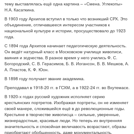
тему выставлялась ещё одна картина – «Смена. Углекопы»
Н.А. Касаткина.
В 1903 году Архипов вступил в только что возникший СРХ. Это
объединение, отличавшееся интересом участников к
национальной культуре и истории, просуществовало до 1923
года.
С 1894 года Архипов начинает педагогическую деятельность.
Он ведёт натурный класс в Московском училище живописи,
ваяния и зодчества. В разное время у него учились Ф. С.
Богородский, С. В. Герасимов, Б. В. Иогансон, В. В. Мешков, А.
А. Пластов, К. Ф. Юон.
В 1898 году получает звание академика.
Преподавал в 1918-20 гг. в ГСХМ, а в 1922-24 гг. во Вхутемасе.
В 1920-х годах русский художник исполняет серию
крестьянских портретов. Изображая портреты, он не изменяет
своей манере, сложившейся ещё в до революционные годы.
Крестьяне в творчестве живописца – сильные, уверенные,
жизнерадостные, красивые люди. Но теперь их внутренняя
значительность и спокойная величавость возрастают, образы
приобретают обобщенность, даже монументальность.