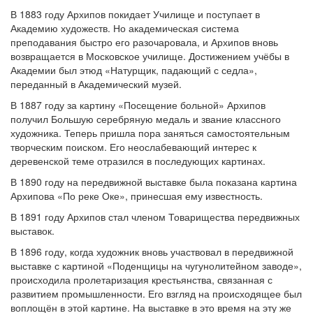
В 1883 году Архипов покидает Училище и поступает в
Академию художеств. Но академическая система
преподавания быстро его разочаровала, и Архипов вновь
возвращается в Московское училище. Достижением учёбы в
Академии был этюд «Натурщик, падающий с седла»,
переданный в Академический музей.
В 1887 году за картину «Посещение больной» Архипов
получил Большую серебряную медаль и звание классного
художника. Теперь пришла пора заняться самостоятельным
творческим поиском. Его неослабевающий интерес к
деревенской теме отразился в последующих картинах.
В 1890 году на передвижной выставке была показана картина
Архипова «По реке Оке», принесшая ему известность.
В 1891 году Архипов стал членом Товарищества передвижных
выставок.
В 1896 году, когда художник вновь участвовал в передвижной
выставке с картиной «Поденщицы на чугунолитейном заводе»,
происходила пролетаризация крестьянства, связанная с
развитием промышленности. Его взгляд на происходящее был
воплощён в этой картине. На выставке в это время на эту же