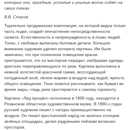
которых они, праздные, усталые и унылые молча сидят на
своих тюках
В.В. Стасов
Тщательно продуманная композиция, на которой видна только
часть лодки, создаёт впечатление непосредственности
сюжета. Естественность и непринуждённость в позах людей.
Тонко, с любовью выписаны бытовые детали. Большое
внимание художник уделил колориту картины. Им было
замечено, что при солнечном освещении краски
приглушаются, что он мастерски передал, изображая одежды
крестьян переправляющихся по реке. Картина выполнена в
нежной золотистой красочной гамме, воссоздающей
полуденный зной, лёгкое марево в воздухе над водой, яркость
общего освещения. Тени ложатся расплывчато, как бывает во
время жары, гладь реки простирается к самому горизонту.
Картина «Лёд прошёл» исполнена в 1895 году, находится в
Рязанском областном художественном музее. В 1890-х годах
русский художник пишет с натуры преимущественно на
воздухе. Он пишет крестьянский народ на залитых солнцем
зелёных площадках, делая радужными пейзажи волжских
просторов.