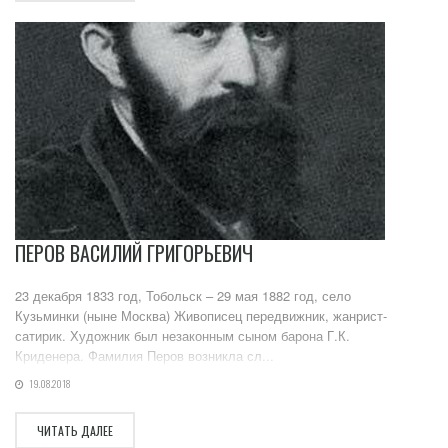
ПЕРОВ ВАСИЛИЙ ГРИГОРЬЕВИЧ
23 декабря 1833 год, Тобольск – 29 мая 1882 год, село
Кузьминки (ныне Москва) Живописец передвижник, жанрист-
сатирик. Художник был незаконным сыном барона Г.К.
Криденера. Фамилия Перов возникла сл...
19.08.2018
ЧИТАТЬ ДАЛЕЕ