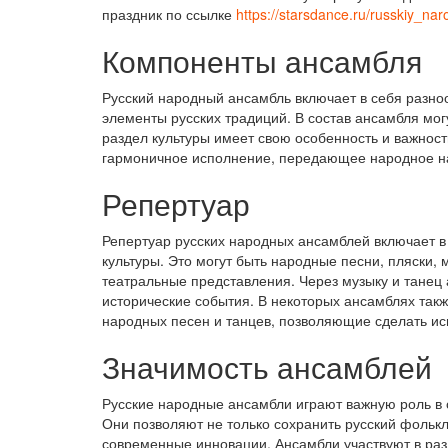
праздник по ссылке
https://starsdance.ru/russkiy_na
Компоненты ансамбля
Русский народный ансамбль включает в себя разн
элементы русских традиций. В состав ансамбля мог
раздел культуры имеет свою особенность и важнос
гармоничное исполнение, передающее народное н
Репертуар
Репертуар русских народных ансамблей включает в 
культуры. Это могут быть народные песни, пляски
театральные представления. Через музыку и танец
исторические события. В некоторых ансамблях так
народных песен и танцев, позволяющие сделать и
Значимость ансамблей
Русские народные ансамбли играют важную роль в 
Они позволяют не только сохранить русский фолькл
современные инновации. Ансамбли участвуют в ра