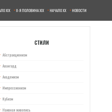
ЛО XIX
II-Я ПОЛОВИНА XIX
НАЧАЛО XX
НОВОСТИ
СТИЛИ
Абстракционизм
Авангард
Академизм
Импрессионизм
Кубизм
Наивная живопись