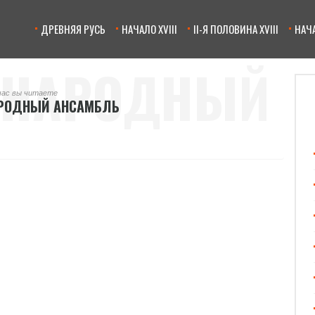
ДРЕВНЯЯ РУСЬ
НАЧАЛО XVIII
II-Я ПОЛОВИНА XVIII
НАЧА
 НАРОДНЫЙ
час вы читаете
АРОДНЫЙ АНСАМБЛЬ
АМБЛЬ