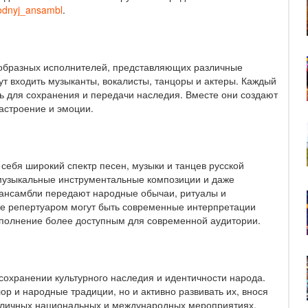
rodnyj_ansambl
.
ообразных исполнителей, представляющих различные
ут входить музыканты, вокалисты, танцоры и актеры. Каждый
ть для сохранения и передачи наследия. Вместе они создают
астроение и эмоции.
себя широкий спектр песен, музыки и танцев русской
, музыкальные инструментальные композиции и даже
 ансамбли передают народные обычаи, ритуалы и
же репертуаром могут быть современные интерпретации
сполнение более доступным для современной аудитории.
сохранении культурного наследия и идентичности народа.
ор и народные традиции, но и активно развивать их, внося
зличных национальных и международных мероприятиях,