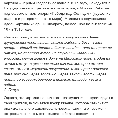
Картина «Черный квадрат» создана в 1915 году, находится в
Государственной Третьяковской галерее, в Москве. Работая
над оформлением оперы «Победа над Солнцем» (крушение
старого и рождение нового мира), Малевич воодушевился
идеей картины «Чёрный квадрат», показанной на выставке «0,
10» в 1915 году.
«Чёрный квадрат», та «икона», которую граждане-
футуристы предлагают взамен мадонн и бесстыжих
венер. «Чёрный квадрат» в белом окладе – это не простая
штука, не простой вызов, не случайный маленький
эпизодик, случившийся в доме на Марсовом поле, а один из
актов самоутверждения того начала, которое имеет
своим именем мерзость запустения и которое кончится
тем, что оно через гордыню, через заносчивость, через
попрание всего любовного и нежного приведет всех к
гибели
А. Бенуа
Однако, эта картина не вызывает возмущения, а проецирует в
себя зрителя, включается воображение, которое зависит от
индивидуального характера человека. Картина от времени
потрескалась, что может вызвать образы совсем не