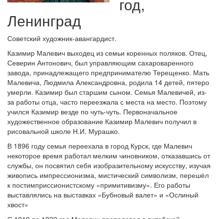
год,
Ленинград
Советский художник-авангардист.
Казимир Малевич выходец из семьи коренных поляков. Отец,
Северин Антонович, был управляющим сахароваренного
завода, принадлежащего предпринимателю Терещенко. Мать
Малевича, Людмила Александровна, родила 14 детей, пятеро
умерли. Казимир был старшим сыном. Семья Малевичей, из-
за работы отца, часто переезжала с места на место. Поэтому
учился Казимир везде по чуть-чуть. Первоначальное
художественное образование Казимир Малевич получил в
рисовальной школе Н.И. Мурашко.
В 1896 году семья переехала в город Курск, где Малевич
некоторое время работал мелким чиновником, отказавшись от
службы, он посвятил себя изобразительному искусству, изучая
живопись импрессионизма, мистический символизм, перешёл
к постимприссионистскому «примитивизму». Его работы
выставлялись на выставках «Бубновый валет» и «Ослиный
хвост»