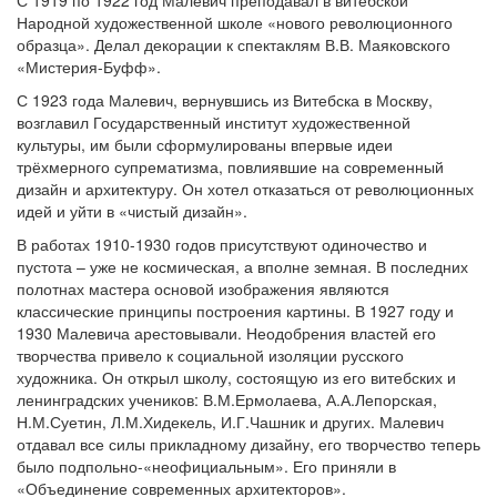
С 1919 по 1922 год Малевич преподавал в витебской
Народной художественной школе «нового революционного
образца». Делал декорации к спектаклям В.В. Маяковского
«Мистерия-Буфф».
С 1923 года Малевич, вернувшись из Витебска в Москву,
возглавил Государственный институт художественной
культуры, им были сформулированы впервые идеи
трёхмерного супрематизма, повлиявшие на современный
дизайн и архитектуру. Он хотел отказаться от революционных
идей и уйти в «чистый дизайн».
В работах 1910-1930 годов присутствуют одиночество и
пустота – уже не космическая, а вполне земная. В последних
полотнах мастера основой изображения являются
классические принципы построения картины. В 1927 году и
1930 Малевича арестовывали. Неодобрения властей его
творчества привело к социальной изоляции русского
художника. Он открыл школу, состоящую из его витебских и
ленинградских учеников: В.М.Ермолаева, А.А.Лепорская,
Н.М.Суетин, Л.М.Хидекель, И.Г.Чашник и других. Малевич
отдавал все силы прикладному дизайну, его творчество теперь
было подпольно-«неофициальным». Его приняли в
«Объединение современных архитекторов».