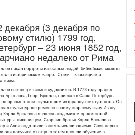
2 декабря (3 декабря по
овому стилю) 1799 год,
етербург – 23 июня 1852 год,
арчиано недалеко от Рима
ллов писал портреты известных людей, библейские сюжеты
отал в историческом жанре. Стили – классицизм и
антизм.
ллов выходец из семьи художников. В 1773 году прадед
ла Брюллова, Георг Брюлло, приехал в Санкт-Петербург.
 он орнаментным скульптором из французских гугенотов. Он
едал скульптурное ремесло своему старшему сыну Ивану.
ц Карла Брюллова являлся академиком орнаментной
льптуры, живописцем. Старшие братья Карла Брюллова
ор и Александр также занимались живописью. Свои первые
ки они получили от отца, а затем прошли обучение в