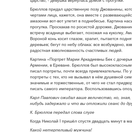
царство, - девушка вернулась домой с прогулки.
Брюллов придал царственную позу Джованины, кото
чертами лица, кажется, она вместе с развевающе
амазонки вот-вот улетит в поднебесье. Картина н
прогулка. Проскакав по росистой дорожке, Джовани
встречу всаднице выбегает, похожая на куколку, А
Вороной конь косит глазом, храпит, пытается подня
деревьев; бегут по небу облака: все возбуждено, в
радостная взволнованность счастливых людей.
Картина «Портрет Марии Аркадиевны Бек с дочерью
Армении, в Ереване. Брюллов был высококлассным 
писал портреты, почти всегда привлекательны. По 
портреты с тех, кто не вызывал в нём душевной си
значимые и торжественные, от чего не стал придв
писать самого императора. Воспользовавшись опоз
Карл Павлович ожидал ваше величество, но, зная,
нибудь задержало и что вы отложили сеанс до др
К. Брюллов передал слова слуге
Когда Николай I пришёл спустя двадцать минут в м
Какой нетерпеливый мужчина!