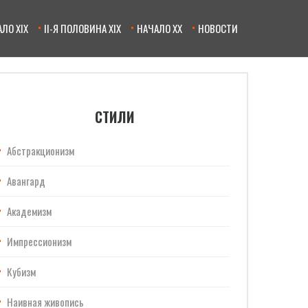
ЛО XIX
II-Я ПОЛОВИНА XIX
НАЧАЛО XX
НОВОСТИ
СТИЛИ
Абстракционизм
Авангард
Академизм
Импрессионизм
Кубизм
Наивная живопись