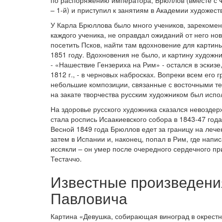
по распоряжению императора, Брюллов (вместе с Ф
– 1-й) и приступил к занятиям в Академии художест
У Карла Брюллова было много учеников, зарекоме
каждого ученика, не оправдал ожиданий от него н
посетить Псков, найти там вдохновение для карти
1851 году. Вдохновения не было, и картину художн
- «Нашествие Гензериха на Рим» - остался в эскиз
1812 г., - в черновых набросках. Вопреки всем ег
небольшие композиции, связанные с восточными те
на закате творчества русским художником был испо
На здоровье русского художника сказался невозде
стала роспись Исаакиевского собора в 1843-47 года
Весной 1849 года Брюллов едет за границу на лече
затем в Испании и, наконец, попал в Рим, где напи
иссякли – он умер после очередного сердечного п
Тестаччо.
Известные произведени
Павловича
Картина «Девушка, собирающая виноград в окрест