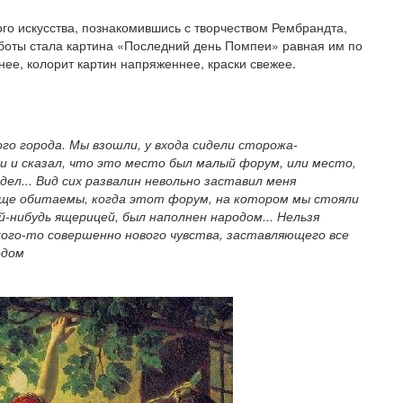
го искусства, познакомившись с творчеством Рембрандта,
аботы стала картина «Последний день Помпеи» равная им по
ее, колорит картин напряженнее, краски свежее.
го города. Мы взошли, у входа сидели сторожа-
ги и сказал, что это место был малый форум, или место,
дел... Вид сих развалин невольно заставил меня
еще обитаемы, когда этот форум, на котором мы стояли
-нибудь ящерицей, был наполнен народом... Нельзя
акого-то совершенно нового чувства, заставляющего все
одом