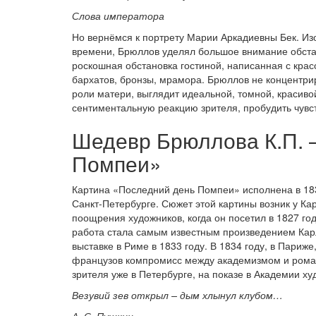
Слова императора
Но вернёмся к портрету Марии Аркадиевны Бек. Из
времени, Брюллов уделял большое внимание обстан
роскошная обстановка гостиной, написанная с кра
бархатов, бронзы, мрамора. Брюллов не концентрир
роли матери, выглядит идеальной, томной, красиво
сентиментальную реакцию зрителя, пробудить чувс
Шедевр Брюллова К.П. 
Помпеи»
Картина «Последний день Помпеи» исполнена в 183
Санкт-Петербурге. Сюжет этой картины возник у К
поощрения художников, когда он посетил в 1827 год
работа стала самым известным произведением Кар
выставке в Риме в 1833 году. В 1834 году, в Париже
французов компромисс между академизмом и рома
зрителя уже в Петербурге, на показе в Академии ху
Везувий зев открыл – дым хлынул клубом…