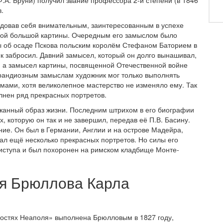
.А. Бруни) получил звание профессора 2-й степени (в 1846
в.
ндовав себя внимательным, заинтересованным в успехе
овой большой картины. Очередным его замыслом было
ны об осаде Пскова польским королём Стефаном Баторием в
ик забросил. Давний замысел, который он долго вынашивал,
е, а замысел картины, посвященной Отечественной войне
о грандиозным замыслам художник мог только выполнять
мами, хотя великолепное мастерство не изменяло ему. Так
лнен ряд прекрасных портретов.
ржанный образ жизни. Последним штрихом в его биографии
х, которую он так и не завершил, передав её П.В. Басину.
ние. Он был в Германии, Англии и на острове Мадейра,
сал ещё несколько прекрасных портретов. Но силы его
риступа и был похоронен на римском кладбище Монте-
я Брюллова Карла
ностях Неаполя» выполнена Брюлловым в 1827 году,