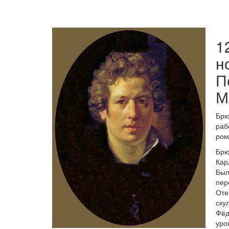
1
н
П
М
Брю
раб
ром
Брю
Кар
Был
пер
Оте
ску
Фёд
уро