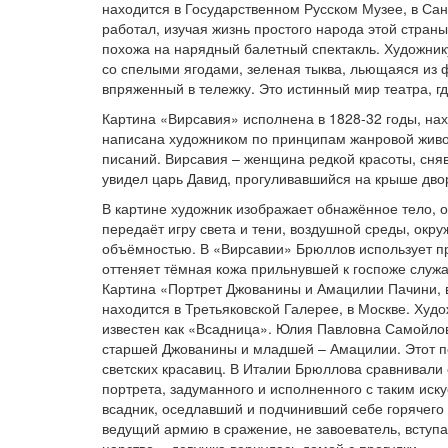
находится в Государственном Русском Музее, в Са
работал, изучая жизнь простого народа этой стран
похожа на нарядный балетный спектакль. Художнику
со спелыми ягодами, зеленая тыква, льющаяся из 
впряженный в тележку. Это истинный мир театра, гд
Картина «Вирсавия» исполнена в 1828-32 годы, нах
написана художником по принципам жанровой живо
писаний. Вирсавия – женщина редкой красоты, сня
увидел царь Давид, прогуливавшийся на крыше дво
В картине художник изображает обнажённое тело,
передаёт игру света и тени, воздушной среды, ок
объёмностью. В «Вирсавии» Брюллов использует пр
оттеняет тёмная кожа прильнувшей к госпоже служ
Картина «Портрет Джованины и Амацилии Пачини, в
находится в Третьяковской Галерее, в Москве. Худ
известен как «Всадница». Юлия Павловна Самойлов
старшей Джованины и младшей – Амацилии. Этот 
светских красавиц. В Италии Брюллова сравнивали 
портрета, задуманного и исполненного с таким иску
всадник, оседлавший и подчинивший себе горячего 
ведущий армию в сражение, не завоеватель, вступ