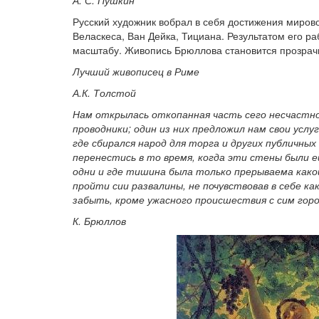
А. С. Пушкин
Русский художник вобрал в себя достижения мирово
Веласкеса, Ван Дейка, Тициана. Результатом его р
масштабу. Живопись Брюллова становится прозрачн
Лучший живописец в Риме
А.К. Толстой
Нам открылась откопанная часть сего несчастно
проводники; один из них предложил нам свои услу
где сбирался народ для торга и других публичных 
перенестись в то время, когда эти стены были 
одни и где тишина была только прерываема какой
пройти сии развалины, не почувствовав в себе к
забыть, кроме ужасного происшествия с сим гор
К. Брюллов