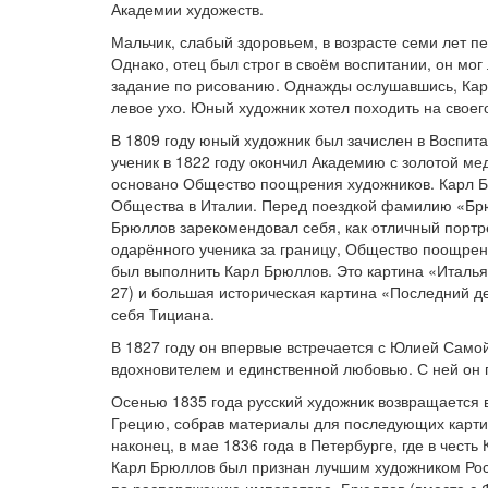
Академии художеств.
Мальчик, слабый здоровьем, в возрасте семи лет пе
Однако, отец был строг в своём воспитании, он мо
задание по рисованию. Однажды ослушавшись, Карл
левое ухо. Юный художник хотел походить на своего
В 1809 году юный художник был зачислен в Воспит
ученик в 1822 году окончил Академию с золотой ме
основано Общество поощрения художников. Карл Б
Общества в Италии. Перед поездкой фамилию «Бр
Брюллов зарекомендовал себя, как отличный портр
одарённого ученика за границу, Общество поощрен
был выполнить Карл Брюллов. Это картина «Италь
27) и большая историческая картина «Последний д
себя Тициана.
В 1827 году он впервые встречается с Юлией Само
вдохновителем и единственной любовью. С ней он 
Осенью 1835 года русский художник возвращается 
Грецию, собрав материалы для последующих картин.
наконец, в мае 1836 года в Петербурге, где в чест
Карл Брюллов был признан лучшим художником Росс