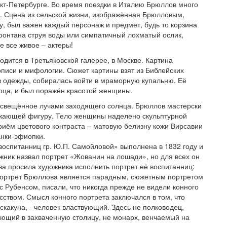
нкт-Петербурге. Во время поездки в Италию Брюллов много
ы. Сцена из сельской жизни, изображённая Брюлловым,
, был важен каждый персонаж и предмет, будь то корзина
фонтана струя воды или симпатичный лохматый ослик,
е все живое – актеры!
одится в Третьяковской галерее, в Москве. Картина
писи и мифологии. Сюжет картины взят из Библейских
в одежды, собиралась войти в мраморную купальню. Её
рца, и был поражён красотой женщины.
 освещённое лучами заходящего солнца. Брюллов мастерски
ружающей фигуру. Тело женщины наделено скульптурной
иём цветового контраста – матовую белизну кожи Вирсавии
анки-эфиопки.
оспитанниц гр. Ю.П. Самойловой» выполнена в 1832 году и
ожник назвал портрет «Жованин на лошади», но для всех он
а просила художника исполнить портрет её воспитанниц:
портрет Брюллова является парадным, сюжетным портретом
с Рубенсом, писали, что никогда прежде не видели конного
сством. Смысл конного портрета заключался в том, что
скакуна, - человек властвующий. Здесь не полководец,
ающий в захваченную столицу, не монарх, венчаемый на