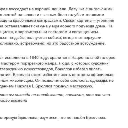
рая восседает на вороной лошади. Девушка с ангельскими
йся лентой на шляпе и пышным бело-голубым костюмом
асыщена красочными контрастами. Сюжет картины – утренняя
на останавливает скакуна у мраморного подъезда дома. На
мацилия, с заразительным восторгом и восхищением.
ться на дыбы; волнуются собаки; ветер гнет верхушки
зволновано, встревожено, но это радостное возбуждение,
» исполнена в 1840 году, хранится в Национальной галерее
мастером портретного жанра. Люди, с которых художник
утверждению искусствоведов, Брюллов избегал писать
мпатии. Брюллов также избегал писать портреты официально
орным живописцем. Он позволил себе смелость, однажды, не
данием Николая I, Брюллов покинул мастерскую.
 что вы никогда не опаздываете, заключил, что вас что-
угого времени
астерскую Брюллова, изумился, что не нашёл Брюллова.