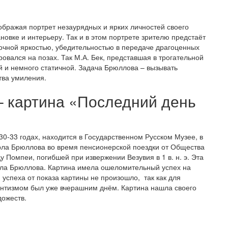
ображая портрет незаурядных и ярких личностей своего
овке и интерьеру. Так и в этом портрете зрителю предстаёт
сочной яркостью, убедительностью в передаче драгоценных
овался на позах. Так М.А. Бек, представшая в трогательной
й и немного статичной. Задача Брюллова – вызывать
тва умиления.
– картина «Последний день
0-33 годах, находится в Государственном Русском Музее, в
арла Брюллова во время пенсионерской поездки от Общества
у Помпеи, погибшей при извержении Везувия в 1 в. н. э. Эта
ла Брюллова. Картина имела ошеломительный успех на
, успеха от показа картины не произошло, так как для
нтизмом был уже вчерашним днём. Картина нашла своего
дожеств.