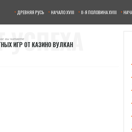
ДРЕВНЯЯ РУСЬ
НАЧАЛО XVIII
II-Я ПОЛОВИНА XVIII
НАЧА
Т УСПЕХА
час вы читаете
ТНЫХ ИГР ОТ КАЗИНО ВУЛКАН
ЫХ ИГР ОТ
О ВУЛКАН