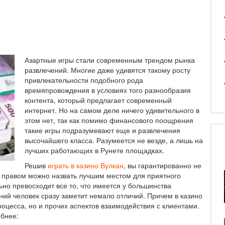
Азартные игры стали современным трендом рынка
развлечений. Многие даже удивятся такому росту
привлекательности подобного рода
времяпровождения в условиях того разнообразия
контента, который предлагает современный
интернет. Но на самом деле ничего удивительного в
этом нет, так как помимо финансового поощрения
такие игры подразумевают еще и развлечения
высочайшего класса. Разумеется не везде, а лишь на
лучших работающих в Рунете площадках.
Решив
играть в казино Вулкан
, вы гарантированно не
 правом можно назвать лучшим местом для приятного
но превосходит все то, что имеется у большинства
ний человек сразу заметит немало отличий. Причем в казино
роцесса, но и прочих аспектов взаимодействия с клиентами.
обнее: