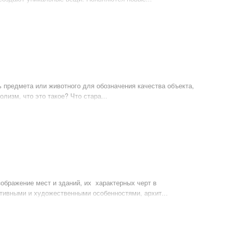
ь предмета или животного для обозначения качества объекта,
лизм, что это такое? Что стара...
ображение мест и зданий, их характерных черт в
тивными и художественными особенностями, архит...