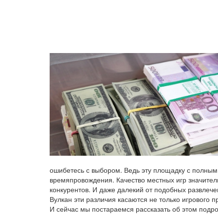
ошибетесь с выбором. Ведь эту площадку с полным
времяпровождения. Качество местных игр значитель
конкурентов. И даже далекий от подобных развлече
Вулкан эти различия касаются не только игрового п
И сейчас мы постараемся рассказать об этом подр