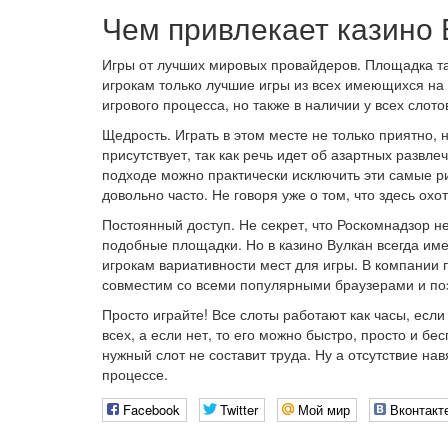
Чем привлекает казино 
Игры от лучших мировых провайдеров. Площадка так
игрокам только лучшие игры из всех имеющихся на 
игрового процесса, но также в наличии у всех слото
Щедрость. Играть в этом месте не только приятно, 
присутствует, так как речь идет об азартных развл
подходе можно практически исключить эти самые ри
довольно часто. Не говоря уже о том, что здесь ох
Постоянный доступ. Не секрет, что Роскомнадзор н
подобные площадки. Но в казино Вулкан всегда име
игрокам вариативности мест для игры. В компании
совместим со всеми популярными браузерами и поз
Просто играйте! Все слоты работают как часы, если 
всех, а если нет, то его можно быстро, просто и бе
нужный слот не составит труда. Ну а отсутствие н
процессе.
Facebook
Twitter
Мой мир
Вконтакт