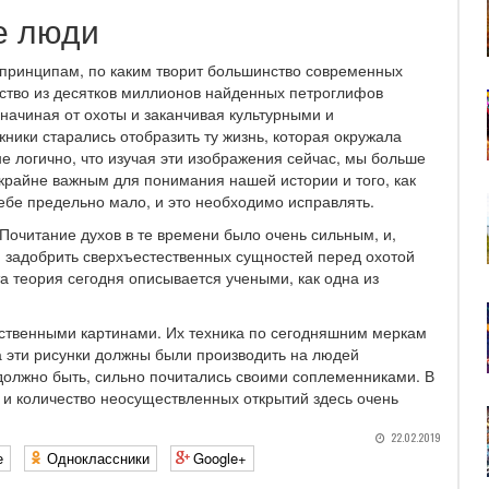
е люди
 принципам, по каким творит большинство современных
тво из десятков миллионов найденных петроглифов
 начиная от охоты и заканчивая культурными и
ники старались отобразить ту жизнь, которая окружала
е логично, что изучая эти изображения сейчас, мы больше
 крайне важным для понимания нашей истории и того, как
себе предельно мало, и это необходимо исправлять.
 Почитание духов в те времени было очень сильным, и,
и задобрить сверхъестественных сущностей перед охотой
а теория сегодня описывается учеными, как одна из
ественными картинами. Их техника по сегодняшним меркам
а эти рисунки должны были производить на людей
 должно быть, сильно почитались своими соплеменниками. В
 и количество неосуществленных открытий здесь очень
22.02.2019
е
Одноклассники
Google+