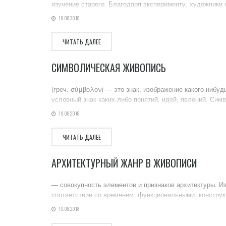
изучение старого. Благодаря эксперименту, художники
19.08.2018
ЧИТАТЬ ДАЛЕЕ
СИМВОЛИЧЕСКАЯ ЖИВОПИСЬ
(греч. σύμβολον) — это знак, изображение какого-нибуд
условный знак каких-либо понятий, идей, явлений. Симво
19.08.2018
ЧИТАТЬ ДАЛЕЕ
АРХИТЕКТУРНЫЙ ЖАНР В ЖИВОПИСИ
— совокупность элементов и признаков архитектуры. Из
соответствии со временем, функциональными, конструк
19.08.2018