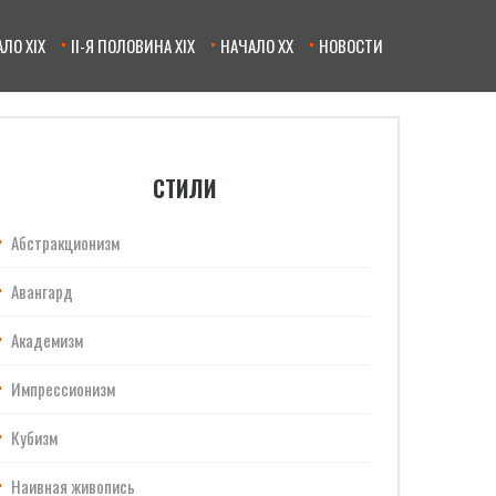
ЛО XIX
II-Я ПОЛОВИНА XIX
НАЧАЛО XX
НОВОСТИ
СТИЛИ
Абстракционизм
Авангард
Академизм
Импрессионизм
Кубизм
Наивная живопись