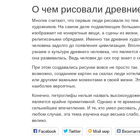
О чем рисовали древни
Многие считают, что первые люди рисовали по тем
художников. На самом деле подавляющее большинс
изображает не конкретные вещи, а сцены из жизни,
религиозными обрядами. Именно так древние худож
человека задолго до появления цивилизации. Вполн
узнаем о культуре древнего человека, что является
она развивалась. Ведь человек до сих пор знает о 
При этом создавались рисунки вовсе не просто так.
возможно, созданием картин на скалах люди хотел
или другими важными моментами в своей жизни. Эт
наиболее вероятных.
Конечно, петроглифы нельзя назвать высокохудож
является крайне примитивной. Однако в те времен
сильнейшее впечатление. И те, кто умел рисовать,
любом случае, эта тема изучена еще весьма слабо,
велико.
Facebook
Twitter
Мой мир
Вконтакт