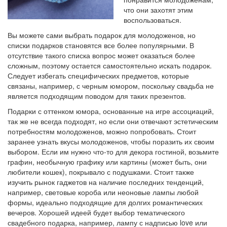
что они захотят этим
воспользоваться.
Вы можете сами выбрать подарок для молодоженов, но
списки подарков становятся все более популярными. В
отсутствие такого списка вопрос может оказаться более
сложным, поэтому остается самостоятельно искать подарок.
Следует избегать специфических предметов, которые
связаны, например, с черным юмором, поскольку свадьба не
является подходящим поводом для таких презентов.
Подарки с оттенком юмора, основанные на игре ассоциаций,
так же не всегда подходят, но если они отвечают эстетическим
потребностям молодоженов, можно попробовать. Стоит
заранее узнать вкусы молодоженов, чтобы поразить их своим
выбором. Если им нужно что-то для декора гостиной, возьмите
графин, необычную графику или картины (может быть, они
любители кошек), покрывало с подушками. Стоит также
изучить рынок гаджетов на наличие последних тенденций,
например, световые короба или неоновые лампы любой
формы, идеально подходящие для долгих романтических
вечеров. Хорошей идеей будет выбор тематического
свадебного подарка, например, лампу с надписью love или