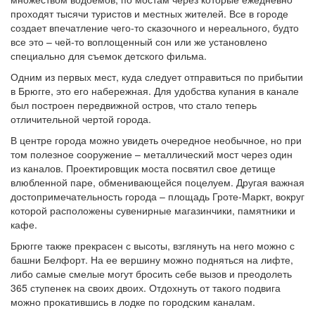
проходят тысячи туристов и местных жителей. Все в городе
создает впечатление чего-то сказочного и нереального, будто
все это – чей-то воплощенный сон или же установлено
специально для съемок детского фильма.
Одним из первых мест, куда следует отправиться по прибытии
в Брюгге, это его набережная. Для удобства купания в канале
был построен передвижной остров, что стало теперь
отличительной чертой города.
В центре города можно увидеть очередное необычное, но при
том полезное сооружение – металлический мост через один
из каналов. Проектировщик моста посвятил свое детище
влюбленной паре, обменивающейся поцелуем. Другая важная
достопримечательность города – площадь Гроте-Маркт, вокруг
которой расположены сувенирные магазинчики, памятники и
кафе.
Брюгге также прекрасен с высоты, взглянуть на него можно с
башни Белфорт. На ее вершину можно подняться на лифте,
либо самые смелые могут бросить себе вызов и преодолеть
365 ступенек на своих двоих. Отдохнуть от такого подвига
можно прокатившись в лодке по городским каналам.