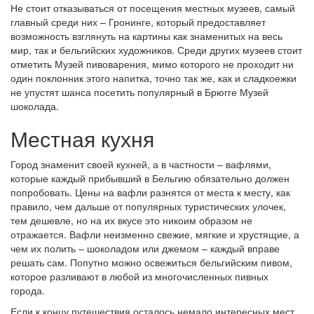
Не стоит отказываться от посещения местных музеев, самый
главный среди них – Гронинге, который предоставляет
возможность взглянуть на картины как знаменитых на весь
мир, так и бельгийских художников. Среди других музеев стоит
отметить Музей пивоварения, мимо которого не проходит ни
один поклонник этого напитка, точно так же, как и сладкоежки
не упустят шанса посетить популярный в Брюгге Музей
шоколада.
Местная кухня
Город знаменит своей кухней, а в частности – вафлями,
которые каждый прибывший в Бельгию обязательно должен
попробовать. Цены на вафли разнятся от места к месту, как
правило, чем дальше от популярных туристических улочек,
тем дешевле, но на их вкусе это никоим образом не
отражается. Вафли неизменно свежие, мягкие и хрустящие, а
чем их полить – шоколадом или джемом – каждый вправе
решать сам. Попутно можно освежиться бельгийским пивом,
которое разливают в любой из многочисленных пивных
города.
Если к концу путешествия осталось немало интересных мест,