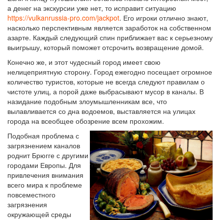
а денег на экскурсии уже нет, то исправит ситуацию
https://vulkanrussia-pro.com/jackpot
. Его игроки отлично знают,
насколько перспективным является заработок на собственном
азарте. Каждый следующий спин приближает вас к серьезному
выигрышу, который поможет отсрочить возвращение домой.
Конечно же, и этот чудесный город имеет свою
нелицеприятную сторону. Город ежегодно посещает огромное
количество туристов, которые не всегда следуют правилам о
чистоте улиц, а порой даже выбрасывают мусор в каналы. В
назидание подобным злоумышленникам все, что
вылавливается со дна водоемов, выставляется на улицах
города на всеобщее обозрение всем прохожим.
Подобная проблема с
загрязнением каналов
роднит Брюгге с другими
городами Европы. Для
привлечения внимания
всего мира к проблеме
повсеместного
загрязнения
окружающей среды