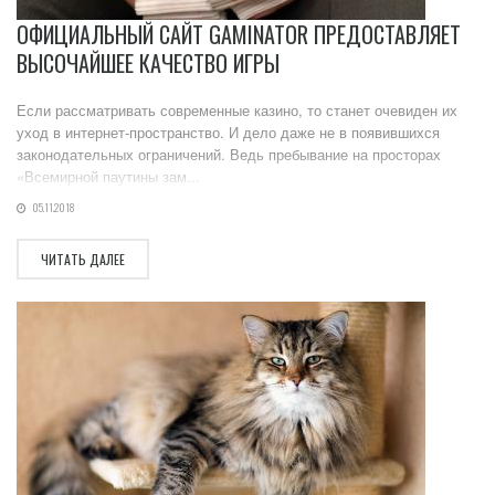
ОФИЦИАЛЬНЫЙ САЙТ GAMINATOR ПРЕДОСТАВЛЯЕТ
ВЫСОЧАЙШЕЕ КАЧЕСТВО ИГРЫ
Если рассматривать современные казино, то станет очевиден их
уход в интернет-пространство. И дело даже не в появившихся
законодательных ограничений. Ведь пребывание на просторах
«Всемирной паутины зам...
05.11.2018
ЧИТАТЬ ДАЛЕЕ