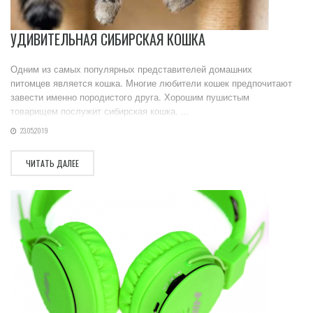
УДИВИТЕЛЬНАЯ СИБИРСКАЯ КОШКА
Одним из самых популярных представителей домашних
питомцев является кошка. Многие любители кошек предпочитают
завести именно породистого друга. Хорошим пушистым
товарищем послужит сибирская кошка. ...
23.05.2019
ЧИТАТЬ ДАЛЕЕ