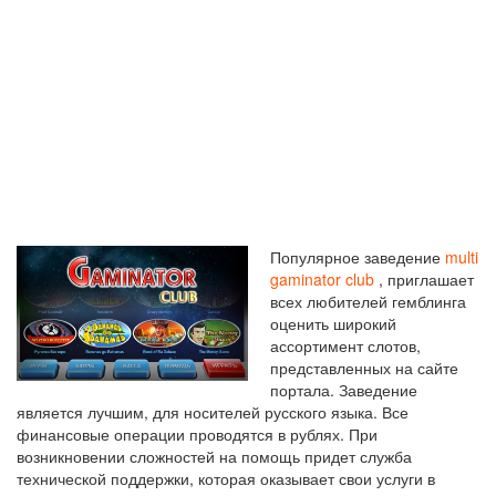
ОНЛАЙН
КАЗИНО
Популярное заведение
multi
gaminator club
, приглашает
всех любителей гемблинга
оценить широкий
ассортимент слотов,
представленных на сайте
портала. Заведение
является лучшим, для носителей русского языка. Все
финансовые операции проводятся в рублях. При
возникновении сложностей на помощь придет служба
технической поддержки, которая оказывает свои услуги в