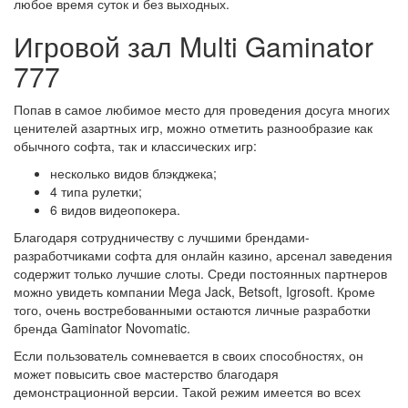
любое время суток и без выходных.
Игровой зал Multi Gaminator
777
Попав в самое любимое место для проведения досуга многих
ценителей азартных игр, можно отметить разнообразие как
обычного софта, так и классических игр:
несколько видов блэкджека;
4 типа рулетки;
6 видов видеопокера.
Благодаря сотрудничеству с лучшими брендами-
разработчиками софта для онлайн казино, арсенал заведения
содержит только лучшие слоты. Среди постоянных партнеров
можно увидеть компании Mega Jack, Betsoft, Igrosoft. Кроме
того, очень востребованными остаются личные разработки
бренда Gaminator Novomatic.
Если пользователь сомневается в своих способностях, он
может повысить свое мастерство благодаря
демонстрационной версии. Такой режим имеется во всех