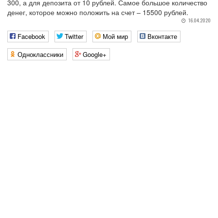
300, а для депозита от 10 рублей. Самое большое количество
денег, которое можно положить на счет – 15500 рублей.
16.04.2020
Facebook
Twitter
Мой мир
Вконтакте
Одноклассники
Google+