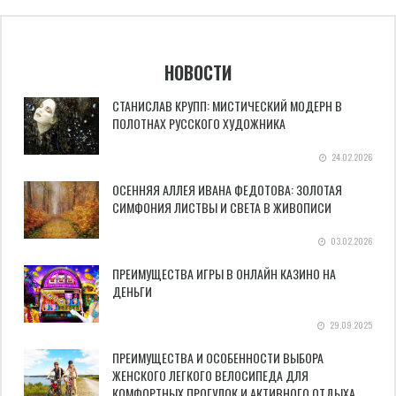
НОВОСТИ
СТАНИСЛАВ КРУПП: МИСТИЧЕСКИЙ МОДЕРН В
ПОЛОТНАХ РУССКОГО ХУДОЖНИКА
24.02.2026
ОСЕННЯЯ АЛЛЕЯ ИВАНА ФЕДОТОВА: ЗОЛОТАЯ
СИМФОНИЯ ЛИСТВЫ И СВЕТА В ЖИВОПИСИ
03.02.2026
ПРЕИМУЩЕСТВА ИГРЫ В ОНЛАЙН КАЗИНО НА
ДЕНЬГИ
29.09.2025
ПРЕИМУЩЕСТВА И ОСОБЕННОСТИ ВЫБОРА
ЖЕНСКОГО ЛЕГКОГО ВЕЛОСИПЕДА ДЛЯ
КОМФОРТНЫХ ПРОГУЛОК И АКТИВНОГО ОТДЫХА