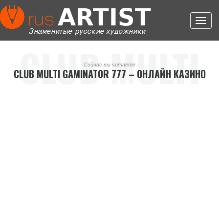
Toggl
navig
CLUB MULTI
Сейчас вы читаете
CLUB MULTI GAMINATOR 777 – ОНЛАЙН КАЗИНО
GAMINATOR
777 –