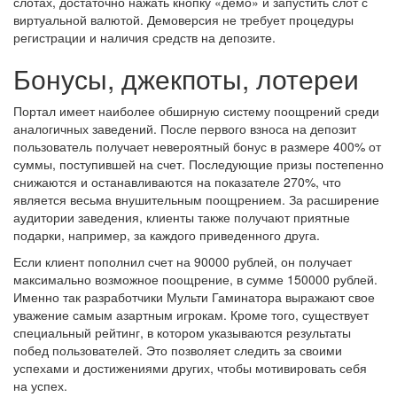
слотах, достаточно нажать кнопку «демо» и запустить слот с
виртуальной валютой. Демоверсия не требует процедуры
регистрации и наличия средств на депозите.
Бонусы, джекпоты, лотереи
Портал имеет наиболее обширную систему поощрений среди
аналогичных заведений. После первого взноса на депозит
пользователь получает невероятный бонус в размере 400% от
суммы, поступившей на счет. Последующие призы постепенно
снижаются и останавливаются на показателе 270%, что
является весьма внушительным поощрением. За расширение
аудитории заведения, клиенты также получают приятные
подарки, например, за каждого приведенного друга.
Если клиент пополнил счет на 90000 рублей, он получает
максимально возможное поощрение, в сумме 150000 рублей.
Именно так разработчики Мульти Гаминатора выражают свое
уважение самым азартным игрокам. Кроме того, существует
специальный рейтинг, в котором указываются результаты
побед пользователей. Это позволяет следить за своими
успехами и достижениями других, чтобы мотивировать себя
на успех.